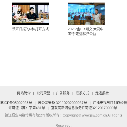
镇江日报的N种打开方式
2026“金山e知交 大爱中
国行”走进秭归公益...
网站简介
|
公司荣誉
|
广告服务
|
联系方式
|
走进报社
苏ICP备05002936号
|
苏公网安备 32110202000087号
|
广播电视节目制作经营
许可证（苏）字第481号
|
互联网新闻信息服务许可证32120170009号
镇江报业网络传媒有限公司
版权所有：Copyright © www.jsw.com.cn All Rights
Reserved.