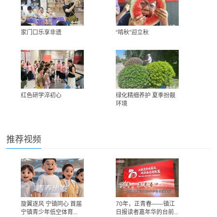
家门口乐享非遗
“啃秋”迎立秋
红色研学淬初心
绿化精细养护 夏季扮靓
环境
推荐视频
旋翼逐风 宁镇同心 首届
70年，正青春——镇江
宁镇青少年低空体育...
日报读者嘉年华的台前...