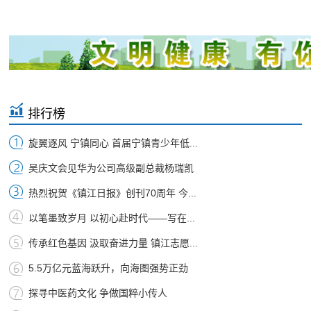
排行榜
旋翼逐风 宁镇同心 首届宁镇青少年低...
吴庆文会见华为公司高级副总裁杨瑞凯
热烈祝贺《镇江日报》创刊70周年 今...
以笔墨致岁月 以初心赴时代——写在...
传承红色基因 汲取奋进力量 镇江志愿...
5.5万亿元蓝海跃升，向海图强势正劲
探寻中医药文化 争做国粹小传人