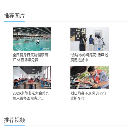
推荐图片
全民健身日赋能健康镇
“会唱歌的鸢尾花”版画巡
江 体育场馆免费...
展走进扬中
2026米芾书法大会第九
烈日灼身不退岗 丹心守
届米芾杯国际青少...
责护车行
推荐视频