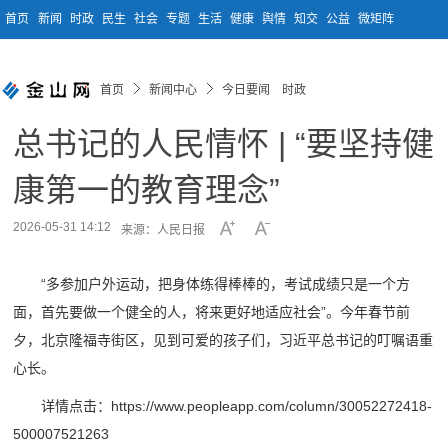
首页
新闻
时政
民生
社会
专题
生活
健康
舆情
知交
公益
微矩阵
首页
新闻中心
今日要闻 时政
总书记的人民情怀 | “要坚持健
康第一的教育理念”
2026-05-31 14:12
来源：人民日报
“多参加户外运动，把身体练得棒棒的，考试成绩只是一个方
面，首先要做一个健全的人，将来更好地适应社会”。今年春节前
夕，北京隆福寺街区，见到可爱的孩子们，习近平总书记的叮嘱语重
心长。
详情点击：https://www.peopleapp.com/column/30052272418-
500007521263