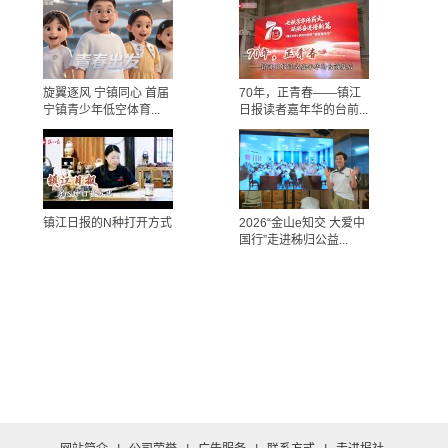
旋翼逐风 宁镇同心 首届
70年，正青春——镇江
宁镇青少年低空体育...
日报读者嘉年华的台前...
镇江日报的N种打开方式
2026“金山e知交 大爱中
国行”走进秭归公益...