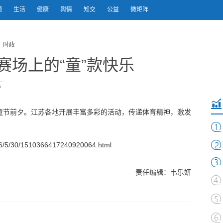
题
生活
健康
舆情
知交
公益
微矩阵
 时政
 赛场上的“童”款快乐
际儿童节前夕。江苏各地开展丰富多彩的活动，传递体育精神，激发
。
/5/30/1510366417240920064.html
责任编辑：韦乐妍