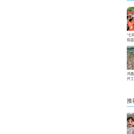
“七
焰蓝
鸿鑫
开工
推