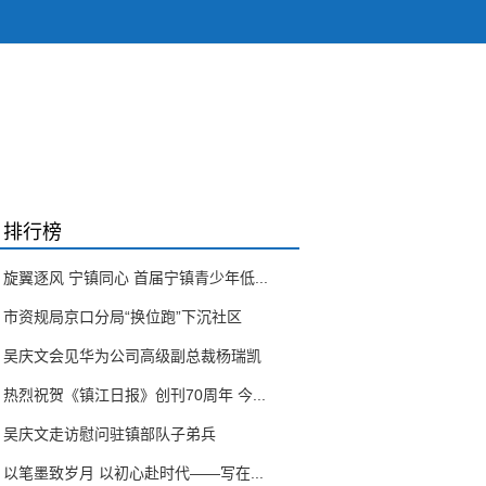
排行榜
旋翼逐风 宁镇同心 首届宁镇青少年低...
市资规局京口分局“换位跑”下沉社区
吴庆文会见华为公司高级副总裁杨瑞凯
热烈祝贺《镇江日报》创刊70周年 今...
吴庆文走访慰问驻镇部队子弟兵
以笔墨致岁月 以初心赴时代——写在...