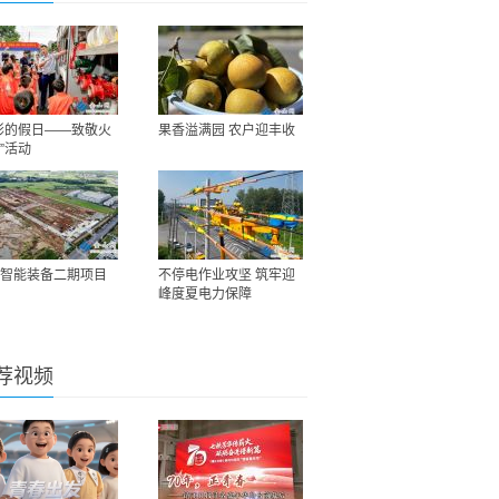
彩的假日——致敬火
果香溢满园 农户迎丰收
”活动
智能装备二期项目
不停电作业攻坚 筑牢迎
峰度夏电力保障
荐视频