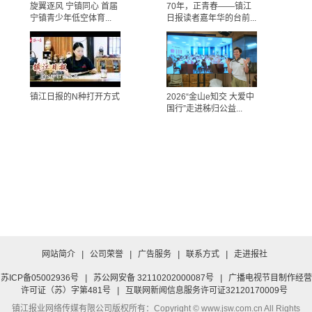
旋翼逐风 宁镇同心 首届
70年，正青春——镇江
宁镇青少年低空体育...
日报读者嘉年华的台前...
镇江日报的N种打开方式
2026“金山e知交 大爱中
国行”走进秭归公益...
网站简介
|
公司荣誉
|
广告服务
|
联系方式
|
走进报社
苏ICP备05002936号
|
苏公网安备 32110202000087号
|
广播电视节目制作经营
许可证（苏）字第481号
|
互联网新闻信息服务许可证32120170009号
镇江报业网络传媒有限公司
版权所有：Copyright © www.jsw.com.cn All Rights