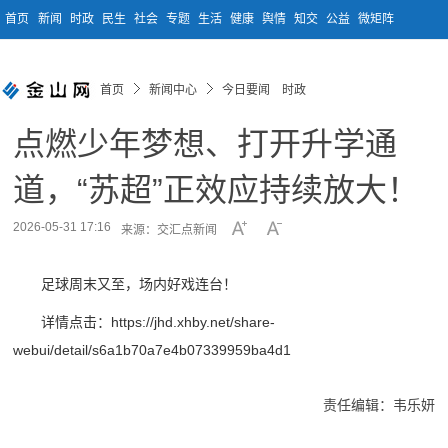
首页
新闻
时政
民生
社会
专题
生活
健康
舆情
知交
公益
微矩阵
首页
新闻中心
今日要闻 时政
点燃少年梦想、打开升学通
道，“苏超”正效应持续放大！
2026-05-31 17:16
来源：交汇点新闻
足球周末又至，场内好戏连台！
详情点击：https://jhd.xhby.net/share-
webui/detail/s6a1b70a7e4b07339959ba4d1
责任编辑：韦乐妍