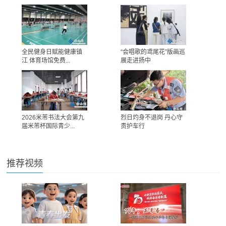
全民健身日赋能健康镇
“会唱歌的鸢尾花”版画巡
江 体育场馆免费...
展走进扬中
2026米芾书法大会第九
烈日灼身不退岗 丹心守
届米芾杯国际青少...
责护车行
推荐视频