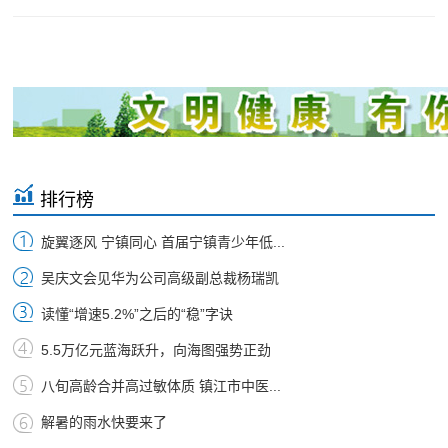
排行榜
旋翼逐风 宁镇同心 首届宁镇青少年低...
吴庆文会见华为公司高级副总裁杨瑞凯
读懂“增速5.2%”之后的“稳”字诀
5.5万亿元蓝海跃升，向海图强势正劲
八旬高龄合并高过敏体质 镇江市中医...
解暑的雨水快要来了