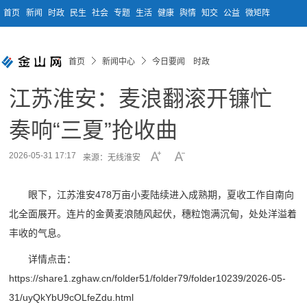
首页
新闻
时政
民生
社会
专题
生活
健康
舆情
知交
公益
微矩阵
首页
新闻中心
今日要闻 时政
江苏淮安：麦浪翻滚开镰忙
奏响“三夏”抢收曲
2026-05-31 17:17
来源：无线淮安
眼下，江苏淮安478万亩小麦陆续进入成熟期，夏收工作自南向
北全面展开。连片的金黄麦浪随风起伏，穗粒饱满沉甸，处处洋溢着
丰收的气息。
详情点击：
https://share1.zghaw.cn/folder51/folder79/folder10239/2026-05-
31/uyQkYbU9cOLfeZdu.html