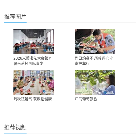
推荐图片
2026米芾书法大会第九
烈日灼身不退岗 丹心守
届米芾杯国际青少...
责护车行
啃秋祛暑气 欢聚话健康
江岛葡萄飘香
推荐视频