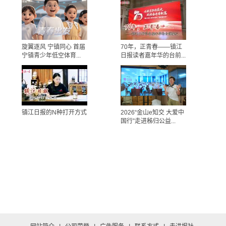
旋翼逐风 宁镇同心 首届
70年，正青春——镇江
宁镇青少年低空体育...
日报读者嘉年华的台前...
镇江日报的N种打开方式
2026“金山e知交 大爱中
国行”走进秭归公益...