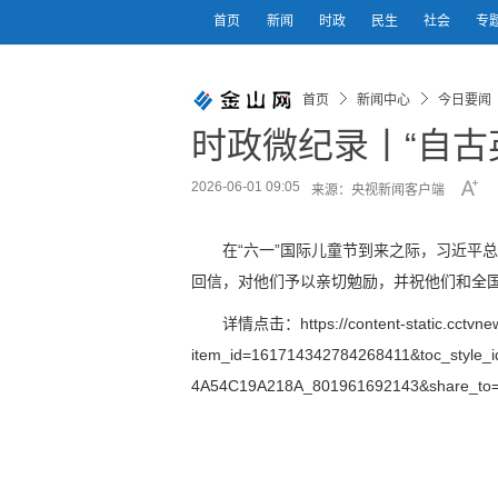
首页
新闻
时政
民生
社会
专
首页
新闻中心
今日要闻
时政微纪录丨“自古
2026-06-01 09:05
来源：央视新闻客户端
在“六一”国际儿童节到来之际，习近平
回信，对他们予以亲切勉励，并祝他们和全
详情点击：https://content-static.cctvnew
item_id=161714342784268411&toc_style_
4A54C19A218A_801961692143&share_to=