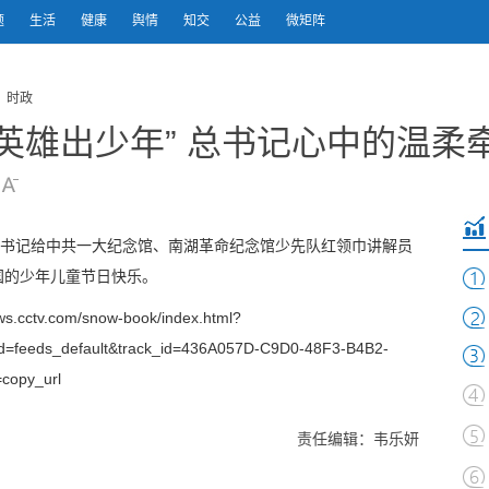
题
生活
健康
舆情
知交
公益
微矩阵
 时政
英雄出少年” 总书记心中的温柔
总书记给中共一大纪念馆、南湖革命纪念馆少先队红领巾讲解员
国的少年儿童节日快乐。
s.cctv.com/snow-book/index.html?
id=feeds_default&track_id=436A057D-C9D0-48F3-B4B2-
copy_url
责任编辑：韦乐妍