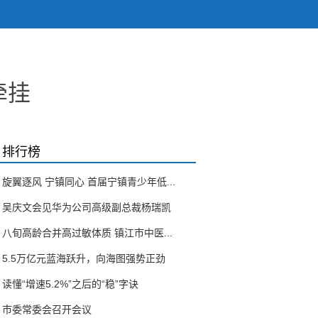
牵挂
排行榜
旋翼逐风 宁镇同心 首届宁镇青少年低...
吴庆文会见华为公司高级副总裁杨瑞凯
八旬高龄合并高过敏体质 镇江市中医...
5.5万亿元蓝海跃升，向海图强势正劲
读懂“增速5.2%”之后的“稳”字诀
市委常委会召开会议