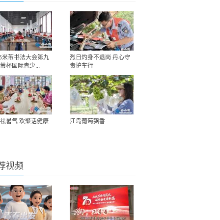
26米芾书法大会第九
烈日灼身不退岗 丹心守
芾杯国际青少...
责护车行
祛暑气 欢聚话健康
江岛葡萄飘香
荐视频