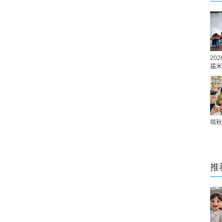
20
届米
啃秋
推