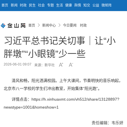
首页
新闻
时政
民生
社会
专题
生活
健康
舆情
知交
公益
微矩阵
首页
新闻中心
今日要闻 时政
习近平总书记关切事｜让“小
胖墩”“小眼镜”少一些
2026-06-01 09:07
来源：新华社
清风和畅，阳光洒满校园。上午大课间，节奏明快的音乐响起，
北京市八一学校的学生们冲出教室，开始集体“阳光跑”。
详情点击：https://h.xinhuaxmt.com/vh512/share/13128897?
newstype=1001&homeshow=1
责任编辑：韦乐妍