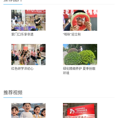
家门口乐享非遗
“啃秋”迎立秋
红色研学淬初心
绿化精细养护 夏季扮靓
环境
推荐视频