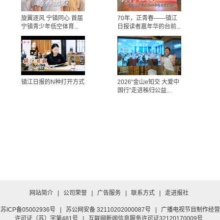
旋翼逐风 宁镇同心 首届
70年，正青春——镇江
宁镇青少年低空体育...
日报读者嘉年华的台前...
镇江日报的N种打开方式
2026“金山e知交 大爱中
国行”走进秭归公益...
网站简介
|
公司荣誉
|
广告服务
|
联系方式
|
走进报社
苏ICP备05002936号
|
苏公网安备 32110202000087号
|
广播电视节目制作经营
许可证（苏）字第481号
|
互联网新闻信息服务许可证32120170009号