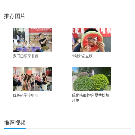
推荐图片
家门口乐享非遗
“啃秋”迎立秋
红色研学淬初心
绿化精细养护 夏季扮靓
环境
推荐视频