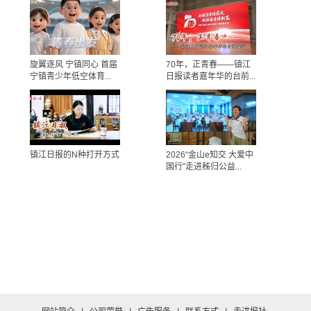
旋翼逐风 宁镇同心 首届
70年，正青春——镇江
宁镇青少年低空体育...
日报读者嘉年华的台前...
镇江日报的N种打开方式
2026“金山e知交 大爱中
国行”走进秭归公益...