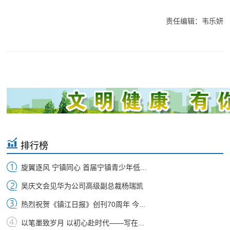
责任编辑：韦乐妍
排行榜
旋翼逐风 宁镇同心 首届宁镇青少年低...
吴庆文会见华为公司高级副总裁杨瑞凯
热烈祝贺《镇江日报》创刊70周年 今...
以笔墨致岁月 以初心赴时代——写在...