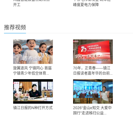
开工
峰度夏电力保障
推荐视频
旋翼逐风 宁镇同心 首届
70年，正青春——镇江
宁镇青少年低空体育...
日报读者嘉年华的台前...
镇江日报的N种打开方式
2026“金山e知交 大爱中
国行”走进秭归公益...