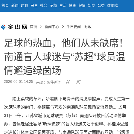
首页
新闻
时政
民生
社会
专题
生活
健康
舆情
知交
公益
微矩阵
首页
新闻中心
今日要闻 时政
足球的热血，他们从未缺席！
南通盲人球迷与“苏超”球员温
情邂逅绿茵场
2026-06-01 14:25
来源：紫牛新闻
踏上柔软的草坪，听着脚下与青草的清脆摩擦声，完成人生第一
次足球场的射门，零距离与喜欢的南通队球员现场交流互动......5月
31日下午，江苏省城市足球联赛（苏超）南通队开放日活动温情举
办，曾远赴宿迁客场“听球追梦”的盲人球迷夫妇于俊峰、孙桂萍受邀
走进长江体育公园绿茵赛场，与南通队球员面对面暖心互动，当滚烫