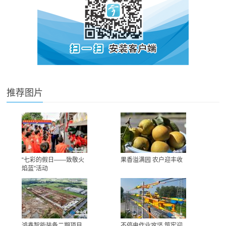
推荐图片
“七彩的假日——致敬火
果香溢满园 农户迎丰收
焰蓝”活动
鸿鑫智能装备二期项目
不停电作业攻坚 筑牢迎