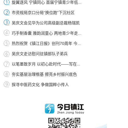
旋翼逐风 宁镇同心 首届宁镇青少年低...
市资规局京口分局“换位跑”下沉社区
吴庆文会见华为公司高级副总裁杨瑞凯
巧手制香囊 雅韵润童心 两地青少年走...
热烈祝贺《镇江日报》创刊70周年 今...
吴庆文走访慰问驻镇部队子弟兵
以笔墨致岁月 以初心赴时代——写在...
夯实基层治理根基 擦亮乡村振兴底色
探寻中医药文化 争做国粹小传人