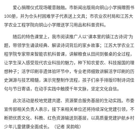
爱心捐赠仪式现场暖意融融。市新闻出版局向铜山小学捐赠图书
100册，并为仓头村困难学子代表送上文具；市农业农村局和江苏大
学农业工程学院向铜山小学赠送学习用品和科普资料。
随后的特色课堂上，我市阅读推广人以“课本里的镇江古诗词”为
题，带领学生诵读经典、解读诗词背后的家乡故事；江苏大学农业工
程学院专家带来智能农机科普课，讲解粮食从田间到餐桌的全过程，
让学生深入感受现代农业科技的魅力，种下知农爱农、科技报国的理
想种子；活字印刷非遗体验环节中，专业老师细致讲解活字印刷的历
史渊源与技艺精髓，演示完整制作流程，孩子们亲手排版印制诗词佳
句与节日寄语，在动手实践中触摸千年文脉，坚定文化自信。
此次活动是校地党建共建、资源聚合服务基层的生动实践。市委
宣传部相关负责人表示，接下来相关单位还将持续深化党建引领，不
断把优质文化、科教、红色资源输送到基层，以高质量党建护航乡村
少年儿童健康全面成长。
（记者 吴韵晗）