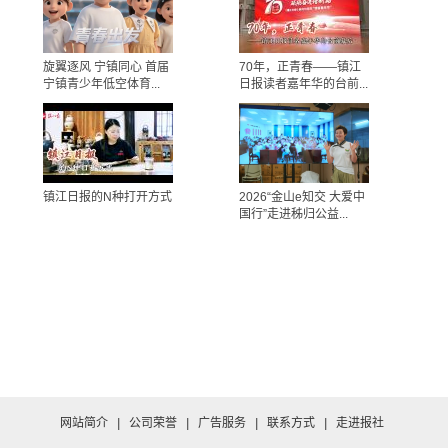
旋翼逐风 宁镇同心 首届
70年，正青春——镇江
宁镇青少年低空体育...
日报读者嘉年华的台前...
镇江日报的N种打开方式
2026“金山e知交 大爱中
国行”走进秭归公益...
网站简介
|
公司荣誉
|
广告服务
|
联系方式
|
走进报社