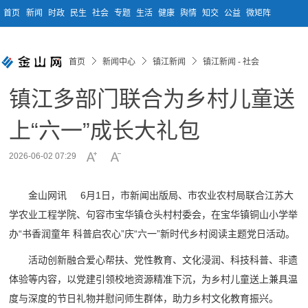
首页
新闻
时政
民生
社会
专题
生活
健康
舆情
知交
公益
微矩阵
首页
新闻中心
镇江新闻
镇江新闻 - 社会
镇江多部门联合为乡村儿童送
上“六一”成长大礼包
2026-06-02 07:29
金山网讯 6月1日，市新闻出版局、市农业农村局联合江苏大
学农业工程学院、句容市宝华镇仓头村村委会，在宝华镇铜山小学举
办“书香润童年 科普启农心”庆“六一”新时代乡村阅读主题党日活动。
活动创新融合爱心帮扶、党性教育、文化浸润、科技科普、非遗
体验等内容，以党建引领校地资源精准下沉，为乡村儿童送上兼具温
度与深度的节日礼物并慰问师生群体，助力乡村文化教育振兴。