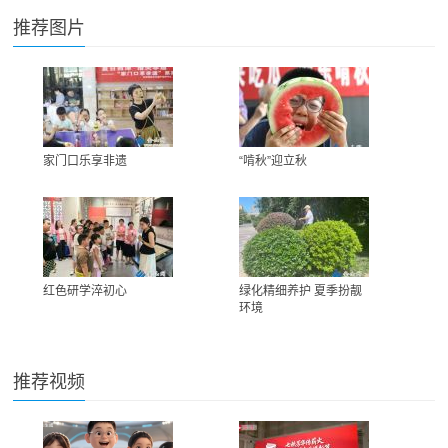
推荐图片
家门口乐享非遗
“啃秋”迎立秋
红色研学淬初心
绿化精细养护 夏季扮靓
环境
推荐视频