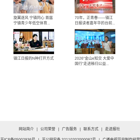
旋翼逐风 宁镇同心 首届
70年，正青春——镇江
宁镇青少年低空体育...
日报读者嘉年华的台前...
镇江日报的N种打开方式
2026“金山e知交 大爱中
国行”走进秭归公益...
网站简介
|
公司荣誉
|
广告服务
|
联系方式
|
走进报社
苏ICP备05002936号
|
苏公网安备 32110202000087号
|
广播电视节目制作经营