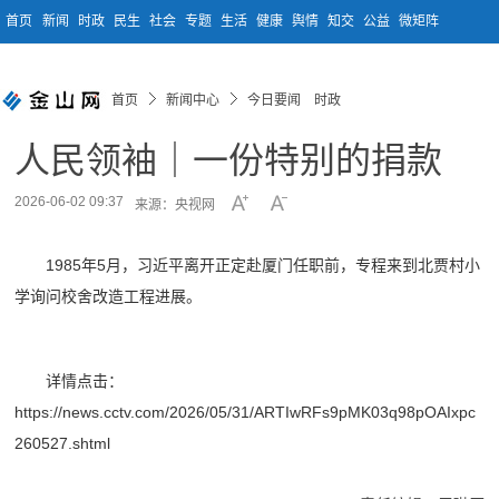
首页
新闻
时政
民生
社会
专题
生活
健康
舆情
知交
公益
微矩阵
首页
新闻中心
今日要闻 时政
人民领袖｜一份特别的捐款
2026-06-02 09:37
来源：央视网
1985年5月，习近平离开正定赴厦门任职前，专程来到北贾村小
学询问校舍改造工程进展。
详情点击：
https://news.cctv.com/2026/05/31/ARTIwRFs9pMK03q98pOAIxpc
260527.shtml