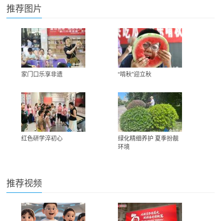
推荐图片
家门口乐享非遗
“啃秋”迎立秋
红色研学淬初心
绿化精细养护 夏季扮靓
环境
推荐视频