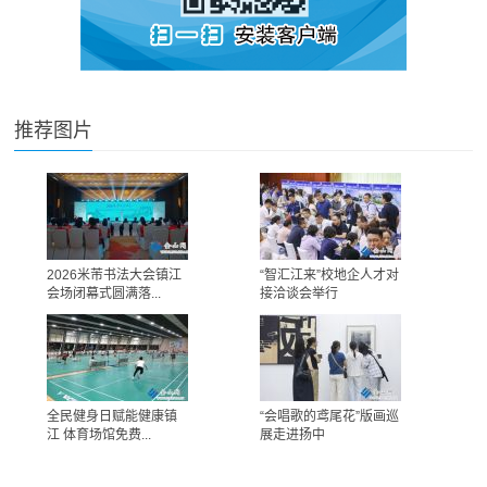
推荐图片
2026米芾书法大会镇江
“智汇江来”校地企人才对
会场闭幕式圆满落...
接洽谈会举行
全民健身日赋能健康镇
“会唱歌的鸢尾花”版画巡
江 体育场馆免费...
展走进扬中