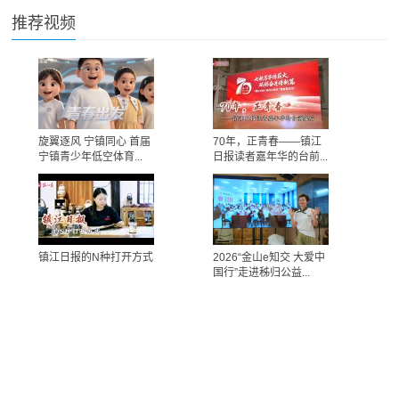
推荐视频
旋翼逐风 宁镇同心 首届
70年，正青春——镇江
宁镇青少年低空体育...
日报读者嘉年华的台前...
镇江日报的N种打开方式
2026“金山e知交 大爱中
国行”走进秭归公益...