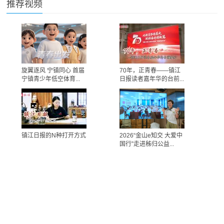
推荐视频
旋翼逐风 宁镇同心 首届
70年，正青春——镇江
宁镇青少年低空体育...
日报读者嘉年华的台前...
镇江日报的N种打开方式
2026“金山e知交 大爱中
国行”走进秭归公益...