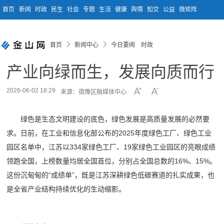
首页
新闻
时政
民生
社会
专题
生活
健康
舆情
知交
公益
微矩阵
首页
新闻中心
今日要闻 时政
产业向绿而生，发展向质而行
2026-06-02 18:29
来源：宿豫区融媒体中心
绿色是生态文明建设的底色
，
绿色发展是高质量发展的必然要
求。日前，在工业和信息化部公布的
2025
年度绿色工厂、绿色工业
园区名单中，江苏以
334
家绿色工厂、
19
家绿色工业园区的亮眼成绩
领跑全国，上榜数量均居全国首位，分别占全国总数的
16%
、
15%
。
这份沉甸甸的
“
成绩单
”
，既是江苏深耕绿色低碳赛道
的扎实成果，
也
是全省产业结构持续优化的生动缩影。