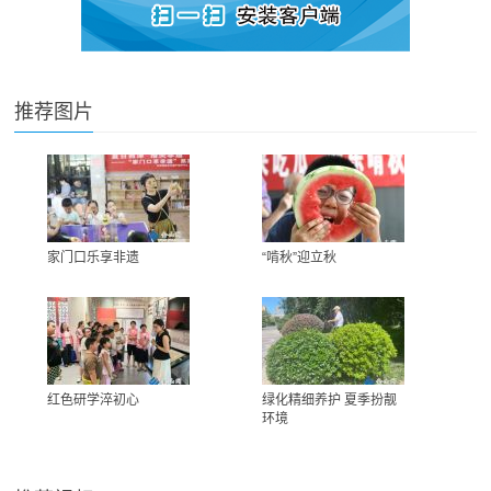
推荐图片
家门口乐享非遗
“啃秋”迎立秋
红色研学淬初心
绿化精细养护 夏季扮靓
环境