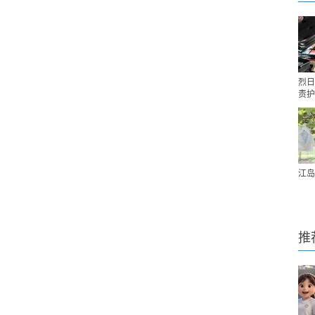
烈日
责护
江岛
推