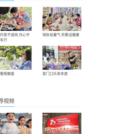
灼身不退岗 丹心守
啃秋祛暑气 欢聚话健康
车行
葡萄飘香
家门口乐享非遗
荐视频