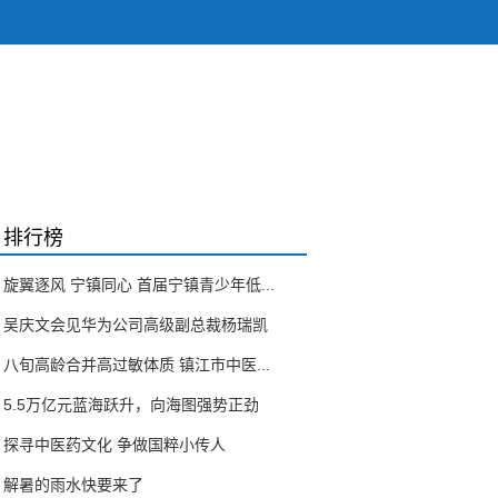
排行榜
旋翼逐风 宁镇同心 首届宁镇青少年低...
吴庆文会见华为公司高级副总裁杨瑞凯
八旬高龄合并高过敏体质 镇江市中医...
5.5万亿元蓝海跃升，向海图强势正劲
探寻中医药文化 争做国粹小传人
解暑的雨水快要来了