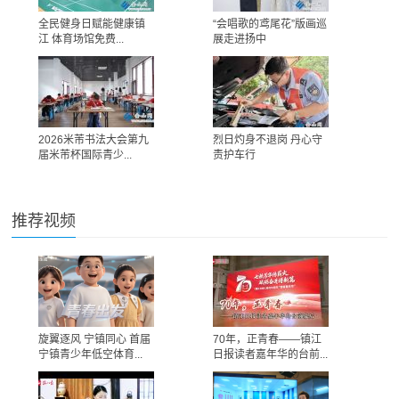
全民健身日赋能健康镇
“会唱歌的鸢尾花”版画巡
江 体育场馆免费...
展走进扬中
2026米芾书法大会第九
烈日灼身不退岗 丹心守
届米芾杯国际青少...
责护车行
推荐视频
旋翼逐风 宁镇同心 首届
70年，正青春——镇江
宁镇青少年低空体育...
日报读者嘉年华的台前...