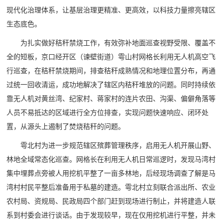
现代化治理体系，让基层治理更精准、更高效，以科技力量擦亮辖区
生态底色。
为扎实做好秸秆禁烧工作，有效弥补地面巡查视野受限、覆盖不
全的短板，京口经开区（谏壁街道）雩山村网格长利用无人机高空飞
行巡查，在秸秆禁烧期间，排查秸秆成熟情况和地理位置分布，再通
过统一回收清运，成功地解决了辖区内秸秆堆放的问题。同时持续依
靠无人机对黄丝湾、纪家村、蒋家村的连片农田、沟渠、偏僻角落等
人员不易抵达的区域进行全方位排查，实现问题快速响应、闭环处
置，从源头上遏制了焚烧秸秆的问题。
雩北村为进一步规范辖区殡葬管理秩序，启用无人机开展山野、
林地全域常态化巡查。网格长在利用无人机日常巡逻时，发现马湾村
集中埋葬点旁被人用挖机平整了一亩多林地，后经现场调查了解是马
湾村村民平整后准备用于私墓的建造。雩北村立刻联合派出所、农业
农村局、资规局、民政局四个部门赶到现场进行制止，并将建造人联
系到村委会进行谈话。由于发现较早，现在仅用挖机进行平整，并未