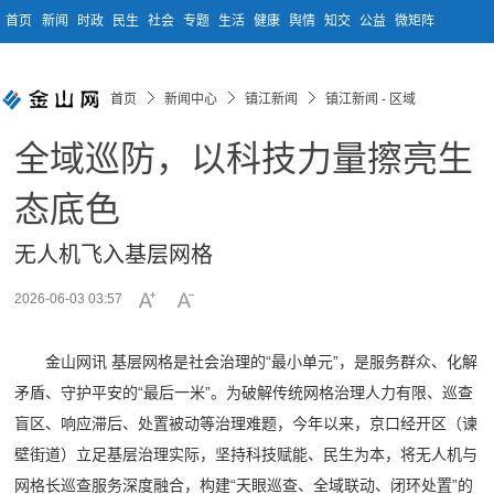
首页
新闻
时政
民生
社会
专题
生活
健康
舆情
知交
公益
微矩阵
首页
新闻中心
镇江新闻
镇江新闻 - 区域
全域巡防，以科技力量擦亮生
态底色
无人机飞入基层网格
2026-06-03 03:57
金山网讯 基层网格是社会治理的“最小单元”，是服务群众、化解
矛盾、守护平安的“最后一米”。为破解传统网格治理人力有限、巡查
盲区、响应滞后、处置被动等治理难题，今年以来，京口经开区（谏
壁街道）立足基层治理实际，坚持科技赋能、民生为本，将无人机与
网格长巡查服务深度融合，构建“天眼巡查、全域联动、闭环处置”的