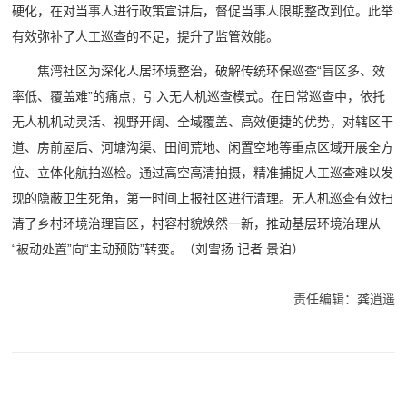
硬化，在对当事人进行政策宣讲后，督促当事人限期整改到位。此举
有效弥补了人工巡查的不足，提升了监管效能。
焦湾社区为深化人居环境整治，破解传统环保巡查“盲区多、效
率低、覆盖难”的痛点，引入无人机巡查模式。在日常巡查中，依托
无人机机动灵活、视野开阔、全域覆盖、高效便捷的优势，对辖区干
道、房前屋后、河塘沟渠、田间荒地、闲置空地等重点区域开展全方
位、立体化航拍巡检。通过高空高清拍摄，精准捕捉人工巡查难以发
现的隐蔽卫生死角，第一时间上报社区进行清理。无人机巡查有效扫
清了乡村环境治理盲区，村容村貌焕然一新，推动基层环境治理从
“被动处置”向“主动预防”转变。
（刘雪扬 记者 景泊）
责任编辑：龚逍遥