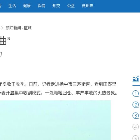
题
生活
健康
舆情
知交
公益
微矩阵
镇江新闻 - 区域
曲”
动
年夏收丰收季。日前，记者走进扬中市三茅街道，看到田野里
小麦开启集中收割模式，一派颗粒归仓、丰产丰收的火热景象。