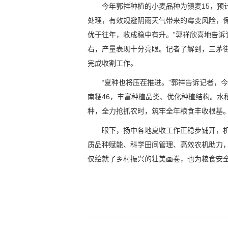
今年郭祥种植的小麦品种为镇麦15，预
处理，有效规避阴雨天气带来的霉变风险，
优于往年，收成稳中有升。”郭祥欣喜地告诉
右，产量表现十分亮眼。记者了解到，三茅街
完成收割工作。
“夏种也将压茬推进。”郭祥告诉记者，
南粳46，丰富种植品类、优化种植结构。水
种，全力抢抓农时，筑牢全年粮食丰收根基
眼下，扬中各地夏收工作正稳步铺开，
质品种赋能、科学田间管理、高效农机助力
仅绘就了乡村振兴的壮美画卷，也为粮食安全