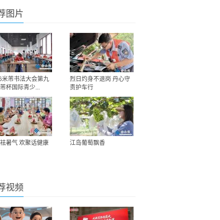
荐图片
26米芾书法大会第九
烈日灼身不退岗 丹心守
芾杯国际青少...
责护车行
祛暑气 欢聚话健康
江岛葡萄飘香
荐视频