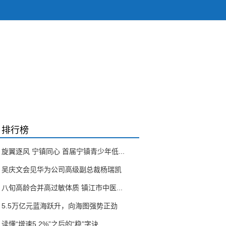
排行榜
旋翼逐风 宁镇同心 首届宁镇青少年低...
吴庆文会见华为公司高级副总裁杨瑞凯
八旬高龄合并高过敏体质 镇江市中医...
5.5万亿元蓝海跃升，向海图强势正劲
读懂“增速5.2%”之后的“稳”字诀