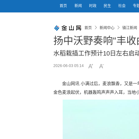
首页
新闻
时政
民生
社会
专
首页
新闻中心
镇江新闻
扬中沃野奏响“丰收
水稻栽插工作预计10日左右启
2026-06-03 05:14
金山网讯 小满过后，麦浪飘香，又是一
金色麦浪起伏，机器轰鸣声声声入耳，当地