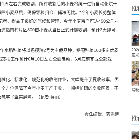
计1周左右完成收割，所有收割后的小麦将统一进行自动化烘干
推
保障小麦品质，确保颗粒归仓、储粮无忧。“今年小麦长势整体
记者，得益于良好的气候和管理，今年小麦亩产可达450公斤左
道指南村片区800亩小麦从当日正式开镰收割，预计2天即可
今年水稻种植将以扬粳糯2号为主栽品种，搭配种植100多亩优质
20
届米
稻栽插工作预计6月10日左右全面启动，6月底前完成全部栽
。
机械化、标准化、规范化的收割作业，大幅提升了夏收效率。优
，全方位保障了今年小麦丰产丰收，一幅幅忙碌的夏收图景，不
啃秋
筑牢了坚实屏障。（记者 蒋丽）
责任编辑：龚逍遥
推