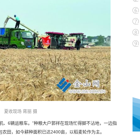
夏收现场 蒋丽 摄
割机、6辆运粮车。”种粮大户郭祥在现场忙得脚不沾地，一边指
包农田，如今耕种面积已达2400亩，以稻麦轮作为主。