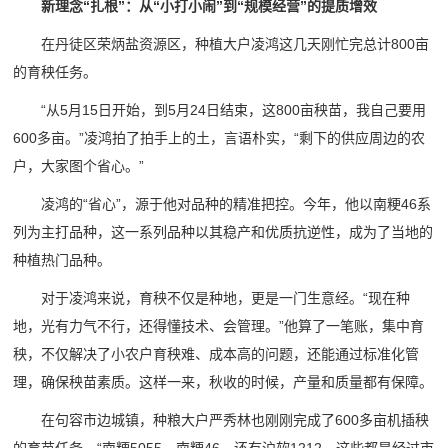
新理念“扎根”：从“小打小闹”到“规模经营”的提质增效
在丹徒区荣炳盐资源区，种植大户凌鸿这几天刚忙完总计800亩
的育秧任务。
“从5月15日开始，到5月24日结束，这800亩秧苗，我自己要用
600多亩。”凌鸿拍了拍手上的土，言语朴实，“剩下的供应周边的农
户，大家图个省心。”
凌鸿的“省心”，源于他对品种的精准把控。今年，他以南粳46系
列为主打品种，这一系列品种以其稳产和优质抗逆性，成为了当地的
种植热门品种。
对于凌鸿来说，育秧不仅是种地，更是一门生意经。“现在种
地，光有力气不行，还得懂技术、会管理。”他算了一笔账，集中育
秧，不仅解决了小农户育秧难、成本高的问题，还能通过标准化管
理，确保秧苗素质。这样一来，秋收的时候，产量和质量都有保障。
在句容市边城镇，种粮大户严秀林也刚刚完成了600多亩机插秧