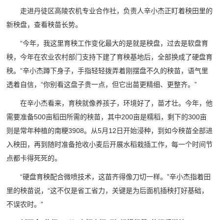
走进丹徒区高陵农机专业合作社，负责人辛小杰正盯着秧田里的
新秧盘，查看秧苗长势。
“今年，我这里育秧工作变化最大的是就是秧盘，过去是软盘育
秧，今年在农业农村部门支持下建了育秧基地后，全部换成了硬盘育
秧。”辛小杰蹲下身子，手指轻轻拨弄着刚摆盘不久的秧苗，语气里
透着自信，“你别看这盘子贵一点，但它出苗更精细、更整齐。”
在辛小杰看来，育秧就像养孩子，环境好了，苗才壮。今年，他
需要准备500亩稻田所需的秧苗，其中200亩是糯稻，剩下的300亩
则是常年种植的南粳3908。从5月12日开始浸种，到如今秧苗全部进
入秧田，再到随时准备抢收小麦后开展水稻栽插工作，每一个时间节
点都卡得死死的。
“硬盘育秧配合微喷技术，这苗齐得像刀切一样。”辛小杰指着田
里的秧苗说，“这不仅是省工省力，关键是为后面机插秧打好基础，
不误农时。”