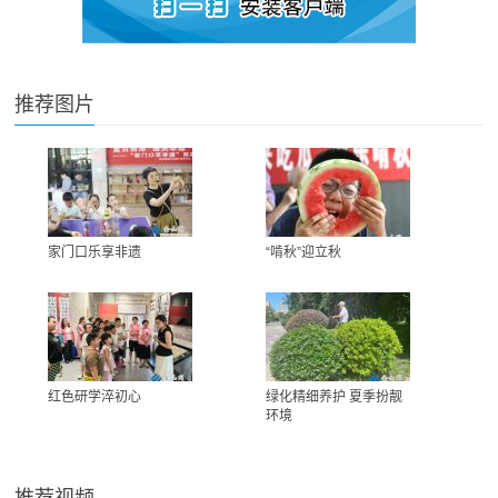
推荐图片
家门口乐享非遗
“啃秋”迎立秋
红色研学淬初心
绿化精细养护 夏季扮靓
环境