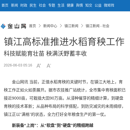
首页
新闻
时政
民生
社会
专题
生活
健康
舆情
知交
公益
微矩阵
首页
新闻中心
镇江新闻
镇江新闻 - 社会
镇江高标准推进水稻育秧工作
科技赋能育壮苗 秧满沃野蓄丰收
2026-06-03 05:16
金山网讯 当前，正值水稻育秧的关键时节，在镇江大地上，育
秧工作正如火如荼展开。据市农技推广站统计，全市集中育秧面积已
接近9000亩，可栽插大田90万亩。从浸种催芽的精细计算，到硬盘
育秧的技术革新；从品种布局的科学搭配，到防灾减灾的未雨绸缪，
镇江正以“满格”的状态，全力打好全年粮食生产的第一仗。
新装备“上岗”：从“软盘”到“硬盘”的精细跨越