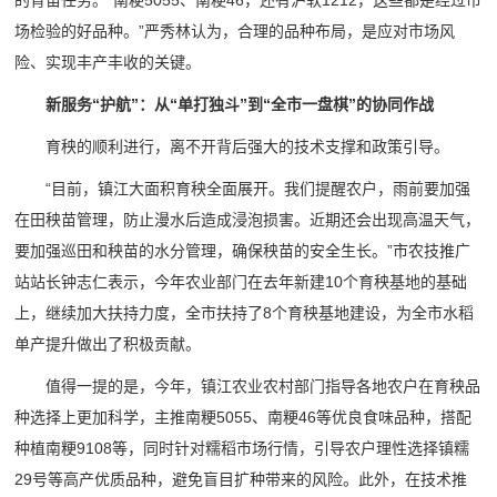
的育苗任务。“南粳5055、南粳46，还有沪软1212，这些都是经过市
场检验的好品种。”严秀林认为，合理的品种布局，是应对市场风
险、实现丰产丰收的关键。
新服务“护航”：从“单打独斗”到“全市一盘棋”的协同作战
育秧的顺利进行，离不开背后强大的技术支撑和政策引导。
“目前，镇江大面积育秧全面展开。我们提醒农户，雨前要加强
在田秧苗管理，防止漫水后造成浸泡损害。近期还会出现高温天气，
要加强巡田和秧苗的水分管理，确保秧苗的安全生长。”市农技推广
站站长钟志仁表示，今年农业部门在去年新建10个育秧基地的基础
上，继续加大扶持力度，全市扶持了8个育秧基地建设，为全市水稻
单产提升做出了积极贡献。
值得一提的是，今年，镇江农业农村部门指导各地农户在育秧品
种选择上更加科学，主推南粳5055、南粳46等优良食味品种，搭配
种植南粳9108等，同时针对糯稻市场行情，引导农户理性选择镇糯
29号等高产优质品种，避免盲目扩种带来的风险。此外，在技术推