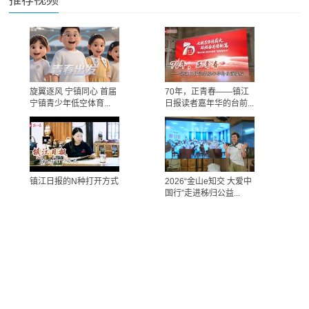
推荐视频
旋翼逐风 宁镇同心 首届
70年，正青春——镇江
宁镇青少年低空体育...
日报读者嘉年华的台前...
镇江日报的N种打开方式
2026“金山e知交 大爱中
国行”走进秭归公益...