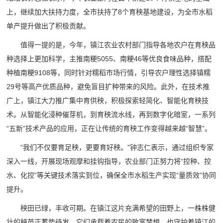
上，继续加大扶持力度，全市扶持了8个育秧基地建设，为全市水稻
单产提升做出了积极贡献。
值得一提的是，今年，镇江农业农村部门指导各地农户在育秧品
种选择上更加科学，主推南粳5055、南粳46等优良食味品种，搭配
种植南粳9108等，同时针对糯稻市场行情，引导农户理性选择镇糯
29号等高产优质品种，避免盲目扩种带来的风险。此外，在技术推
广上，镇江大力推广集中育供秧，积极探索轻简化、智能化育秧技
术。从智能化浸种催芽机，到育秧流水线，再到数字化暗室，一系列
“五新”技术产品的应用，正在让传统的育秧工作变得越来越“智慧”。
“我们不仅要育足秧，更要育好秧。”钟志仁表示，通过组织专家
深入一线，开展现场观摩和挂钩指导，农业部门正努力将“控种、控
水、化控”等关键技术落实到位，确保全市水稻生产实现“量质效”协同
提升。
秧田已绿，丰收可期。在镇江这片充满希望的田野上，一株株健
壮的秧苗正蓄势待发，它们承载着农民的致富梦想，也守护着镇江的