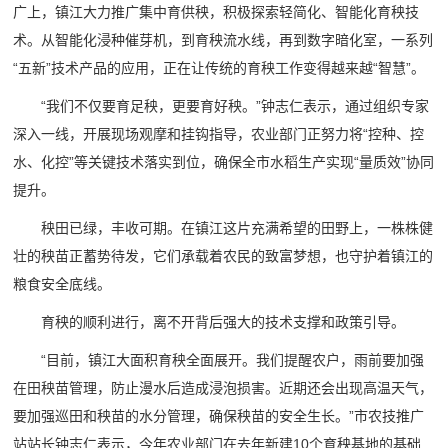
广上，镇江大力推广集中育供秧，积极探索轻简化、智能化育秧技
术。从智能化浸种催芽机，到育秧流水线，再到数字暗化室，一系列
“五新”技术产品的应用，正在让传统的育秧工作变得越来越“智慧”。
“我们不仅要育足秧，更要育好秧。”钟志仁表示，通过组织专家
深入一线，开展现场观摩和挂钩指导，农业部门正努力将“控种、控
水、化控”等关键技术落实到位，确保全市水稻生产实现“量质效”协同
提升。
秧田已绿，丰收可期。在镇江这片充满希望的田野上，一株株健
壮的秧苗正蓄势待发，它们承载着农民的致富梦想，也守护着镇江的
粮食安全底线。
育秧的顺利进行，离不开背后强大的技术支撑和政策引导。
“目前，镇江大面积育秧全面展开。我们提醒农户，雨前要加强
在田秧苗管理，防止漫水后造成浸泡损害。近期还会出现高温天气，
要加强巡田和秧苗的水分管理，确保秧苗的安全生长。”市农技推广
站站长钟志仁表示，今年农业部门在去年新建10个育秧基地的基础