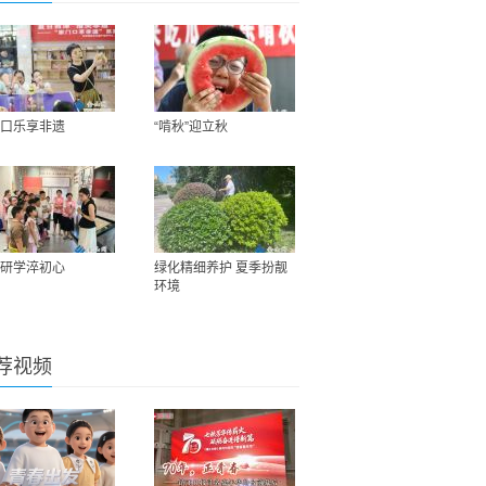
口乐享非遗
“啃秋”迎立秋
研学淬初心
绿化精细养护 夏季扮靓
环境
荐视频