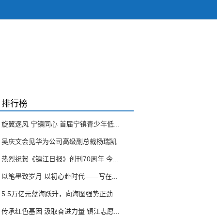
排行榜
旋翼逐风 宁镇同心 首届宁镇青少年低...
吴庆文会见华为公司高级副总裁杨瑞凯
热烈祝贺《镇江日报》创刊70周年 今...
以笔墨致岁月 以初心赴时代——写在...
5.5万亿元蓝海跃升，向海图强势正劲
传承红色基因 汲取奋进力量 镇江志愿...