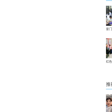
家门
红色
推