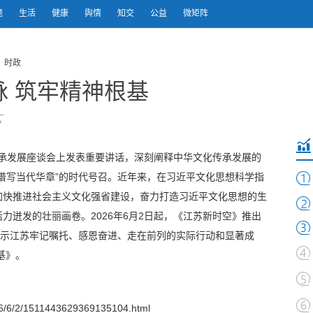
题
生活
健康
舆情
知交
公益
微矩阵
 时政
 筑牢精神根基
化传承发展座谈会上发表重要讲话，深刻阐释中华文化传承发展的
谱写当代华章”的时代号召。近年来，在习近平文化思想科学指
加快推进社会主义文化强省建设，奋力打造习近平文化思想的生
力迸发的壮丽画卷。2026年6月2日起，《江苏新时空》推出
展示江苏牢记嘱托、感恩奋进、走在前列的实际行动和显著成
基》。
/6/2/1511443629369135104.html