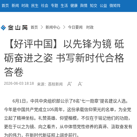
首页
新闻
时政
民生
社会
专题
生活
健康
舆情
知交
公益
微矩阵
首页
新闻中心
今日要闻 时政
【好评中国】以先锋为镜 砥
砺奋进之姿 书写新时代合格
答卷
2026-06-03 18:18
来源：荔枝新闻
6月1日，中共中央组织部公示了8名“七一勋章”提名建议人选。
今年是中国共产党成立105周年，这份承载信仰荣光的名单，为全党
立起了精神坐标。礼赞英雄、仰望楷模，不仅在于铭记他们的功勋，
更在于以之为镜、向之看齐，从中体悟党性修养的真谛、汲取奋发有
为的伟力，在新时代新征程上阔步前行。