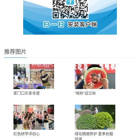
推荐图片
家门口乐享非遗
“啃秋”迎立秋
红色研学淬初心
绿化精细养护 夏季扮靓
环境