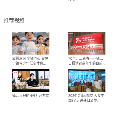
推荐视频
旋翼逐风 宁镇同心 首届
70年，正青春——镇江
宁镇青少年低空体育...
日报读者嘉年华的台前...
镇江日报的N种打开方式
2026“金山e知交 大爱中
国行”走进秭归公益...