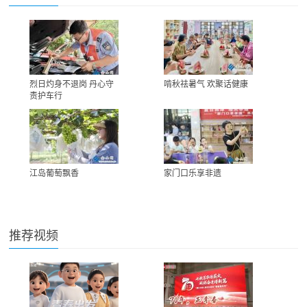
烈日灼身不退岗 丹心守
啃秋祛暑气 欢聚话健康
责护车行
江岛葡萄飘香
家门口乐享非遗
推荐视频