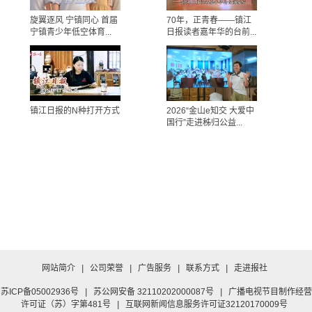
旋翼逐风 宁镇同心 首届
70年，正青春——镇江
宁镇青少年低空体育...
日报读者嘉年华的台前...
镇江日报的N种打开方式
2026“金山e知交 大爱中
国行”走进秭归公益...
网站简介
|
公司荣誉
|
广告服务
|
联系方式
|
走进报社
苏ICP备05002936号
|
苏公网安备 32110202000087号
|
广播电视节目制作经营
许可证（苏）字第481号
|
互联网新闻信息服务许可证32120170009号