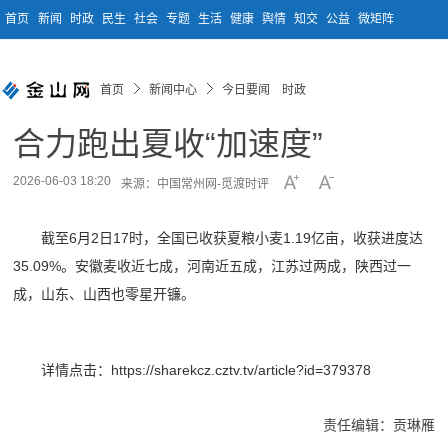
首页
新闻
时政
民生
社会
专题
生活
健康
舆情
知交
公益
微矩阵
首页
新闻中心
今日要闻 时政
合力跑出夏收“加速度”
2026-06-03 18:20
来源：中国常州网-觅渡时评
截至6月2日17时，全国已收获夏粮小麦1.19亿亩，收获进度达
35.09%。安徽麦收近七成，河南近五成，江苏过两成，陕西过一
成，山东、山西也零星开镰。
详情点击：https://sharekcz.cztv.tv/article?id=379378
责任编辑：贡琳雁