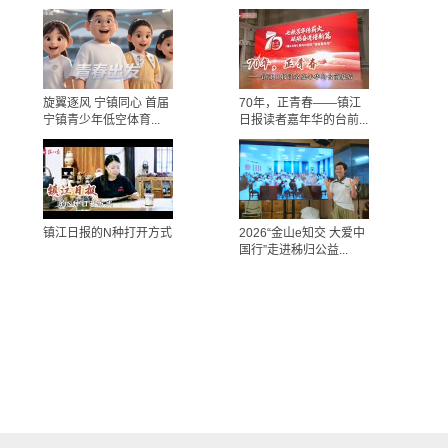
旋翼逐风 宁镇同心 首届
70年，正青春——镇江
宁镇青少年低空体育...
日报读者嘉年华的台前...
镇江日报的N种打开方式
2026“金山e知交 大爱中
国行”走进秭归公益...