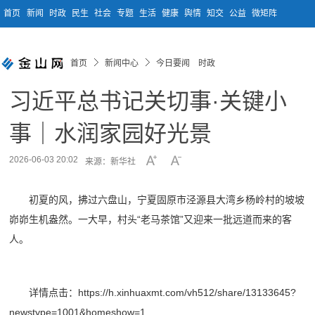
首页
新闻
时政
民生
社会
专题
生活
健康
舆情
知交
公益
微矩阵
首页
新闻中心
今日要闻 时政
习近平总书记关切事·关键小
事｜水润家园好光景
2026-06-03 20:02
来源：新华社
初夏的风，拂过六盘山，宁夏固原市泾源县大湾乡杨岭村的坡坡
峁峁生机盎然。一大早，村头“老马茶馆”又迎来一批远道而来的客
人。
详情点击：https://h.xinhuaxmt.com/vh512/share/13133645?
newstype=1001&homeshow=1