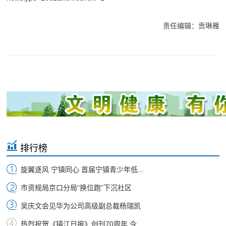
责任编辑：贡琳雁
排行榜
旋翼逐风 宁镇同心 首届宁镇青少年低...
市资规局京口分局“换位跑”下沉社区
吴庆文会见华为公司高级副总裁杨瑞凯
热烈祝贺《镇江日报》创刊70周年 今...