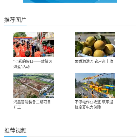
推荐图片
“七彩的假日——致敬火
果香溢满园 农户迎丰收
焰蓝”活动
鸿鑫智能装备二期项目
不停电作业攻坚 筑牢迎
开工
峰度夏电力保障
推荐视频