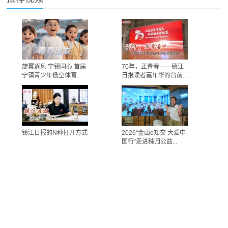
旋翼逐风 宁镇同心 首届
70年，正青春——镇江
宁镇青少年低空体育...
日报读者嘉年华的台前...
镇江日报的N种打开方式
2026“金山e知交 大爱中
国行”走进秭归公益...