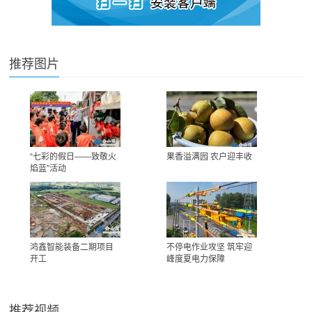
推荐图片
“七彩的假日——致敬火
果香溢满园 农户迎丰收
焰蓝”活动
鸿鑫智能装备二期项目
不停电作业攻坚 筑牢迎
开工
峰度夏电力保障
推荐视频