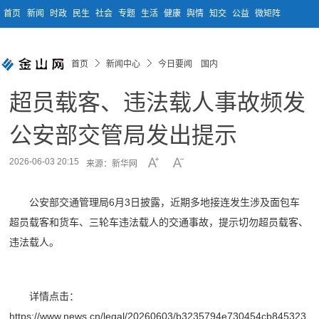
首页
新闻
时政
民生
社会
专题
生活
健康
舆情
知交
公益
微矩阵
首页
新闻中心
今日要闻 国内
超员载客、违法载人事故频发
公安部交管局发出提示
2026-06-03 20:15
来源：新华网
公安部交通管理局6月3日披露，近期多地接连发生涉及面包车
超员载客和货车、三轮车违法载人的交通事故，提示切勿超员载客、
违法载人。
详情点击：
https://www.news.cn/legal/20260603/b3235794e730454cb845323