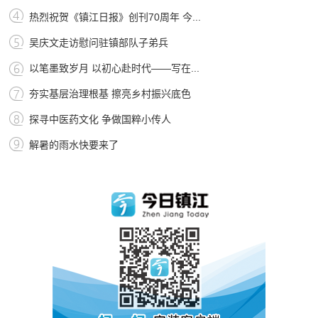
热烈祝贺《镇江日报》创刊70周年 今...
吴庆文走访慰问驻镇部队子弟兵
以笔墨致岁月 以初心赴时代——写在...
夯实基层治理根基 擦亮乡村振兴底色
探寻中医药文化 争做国粹小传人
解暑的雨水快要来了