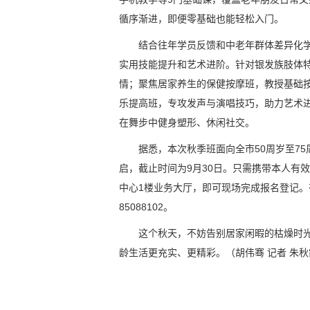
循序渐进，即便零基础也能轻松入门。
结合往年学员反馈和中老年群体差异化
实用技能提升和艺术进阶。针对银发族肢体
情；聚焦居家养生的保健按摩班，教授基础
乐提高班，专攻发声与演唱技巧，助力艺术
在舞步中健身塑形、休闲社交。
据悉，本次秋季班面向全市50周岁至7
启，截止时间为9月30日。只需携带本人有
中心1楼业务大厅，即可现场完成报名登记。
85088102。
这个秋天，不妨告别居家闲暇的枯燥时
龄生活更充实、更精彩。
（胡伟骞 记者 朱