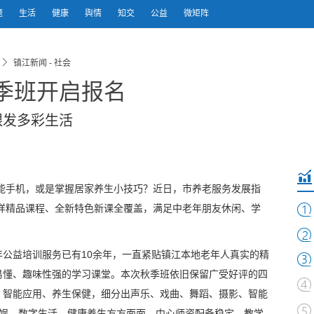
题
生活
健康
舆情
知交
公益
微矩阵
镇江新闻 - 社会
秋季班开启报名
银发多彩生活
能手机，或是掌握居家养生小技巧？近日，市养老服务发展指
多样精品课程、全新特色新课全覆盖，满足中老年朋友休闲、学
公益培训服务已有10余年，一直紧贴镇江本地老年人真实的精
易懂、趣味性强的学习课堂。本次秋季班依旧保留广受好评的四
、智能应用、养生保健，细分出声乐、戏曲、舞蹈、摄影、智能
文娱、数字生活、健康养生方方面面。中心师资配备稳定、教学