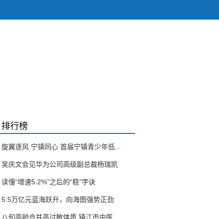
排行榜
旋翼逐风 宁镇同心 首届宁镇青少年低...
吴庆文会见华为公司高级副总裁杨瑞凯
读懂“增速5.2%”之后的“稳”字诀
5.5万亿元蓝海跃升，向海图强势正劲
八旬高龄合并高过敏体质 镇江市中医...