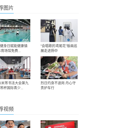
荐图片
健身日赋能健康镇
“会唱歌的鸢尾花”版画巡
体育场馆免费...
展走进扬中
26米芾书法大会第九
烈日灼身不退岗 丹心守
芾杯国际青少...
责护车行
荐视频