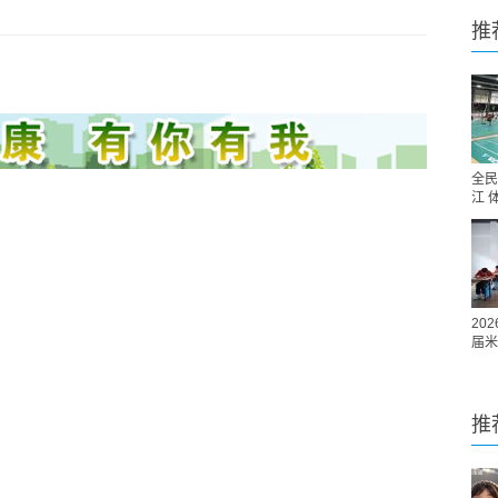
推
全民
江 
20
届米
推