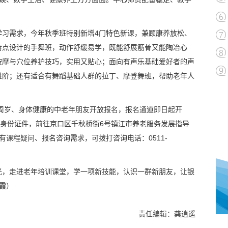
学习需求，今年秋季班特别新增4门特色新课，兼顾康养放松、
特点设计的手舞班，动作舒缓易学，既能舒展筋骨又能陶冶心
按摩与穴位养护技巧，实用又贴心；面向有声乐基础爱好者的声
进阶；还有适合有舞蹈基础人群的拉丁、摩登舞班，帮助老年人
5周岁、身体健康的中老年朋友开放报名，报名通道即日起开
效身份证件，前往京口区千秋桥街6号镇江市养老服务发展指导
有课程疑问、报名咨询需求，可拨打咨询电话：0511-
光，走进老年培训课堂，学一项新技能，认识一群新朋友，让银
秋霞）
责任编辑：龚逍遥