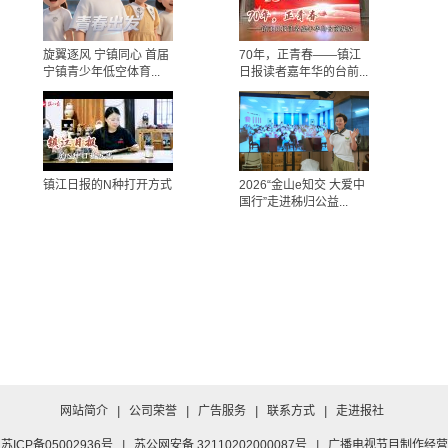
旋翼逐风 宁镇同心 首届
70年，正青春——镇江
宁镇青少年低空体育...
日报读者嘉年华的台前...
镇江日报的N种打开方式
2026“金山e知交 大爱中
国行”走进秭归公益...
网站简介
|
公司荣誉
|
广告服务
|
联系方式
|
走进报社
苏ICP备05002936号
|
苏公网安备 32110202000087号
|
广播电视节目制作经营