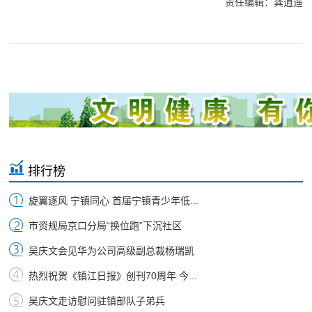
责任编辑：龚逍遥
排行榜
旋翼逐风 宁镇同心 首届宁镇青少年低...
市资规局京口分局“换位跑”下沉社区
吴庆文会见华为公司高级副总裁杨瑞凯
热烈祝贺《镇江日报》创刊70周年 今...
吴庆文走访慰问驻镇部队子弟兵