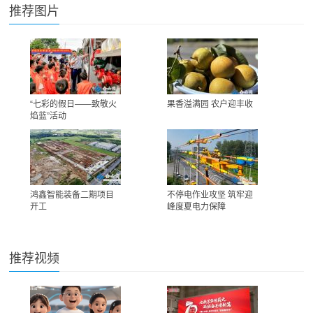
推荐图片
“七彩的假日——致敬火
果香溢满园 农户迎丰收
焰蓝”活动
鸿鑫智能装备二期项目
不停电作业攻坚 筑牢迎
开工
峰度夏电力保障
推荐视频