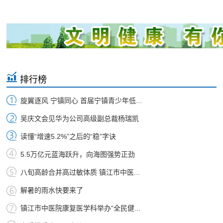
排行榜
旋翼逐风 宁镇同心 首届宁镇青少年低...
吴庆文会见华为公司高级副总裁杨瑞凯
读懂“增速5.2%”之后的“稳”字诀
5.5万亿元蓝海跃升，向海图强势正劲
八旬高龄合并高过敏体质 镇江市中医...
解暑的雨水快要来了
镇江市中医院康复医学科举办“全民健...