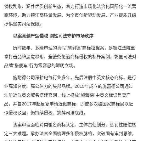
侵权乱象、涵养优质创新生态，着力打造市场化法治化国际化一流营
商环境，助力镇江高质量发展，为全市创新驱动发展、产业提质升级
提供坚实司法保障。
以案亮剑严惩侵权 刚性司法守护市场秩序
历时数年、多级审理的真假“施耐德”商标拉锯案，是镇江法院重
拳打击品牌恶意攀附、全链条惩治商标侵权的标杆案例，彰显司法对
品牌“搭便车”行为零容忍的鲜明立场。
施耐德公司深耕电气行业多年，先后注册中英文核心商标，是行
业高知名度、高公信力的头部品牌。2015年成立的施蕾德公司通过
注册近似英文域名搭建官网，线上投放“施蕾德”中英文标识售卖产
品，并自2017年起反复申请近似商标，即使多次被国家商标局以近
似侵权驳回，仍持续侵权、挑衅司法底线。
该案审理面临跨类驰名商标认定、主体责任划分、惩罚性赔偿核
定三大难题。承办法官全面梳理多年侵权脉络，突破固有审判思维，