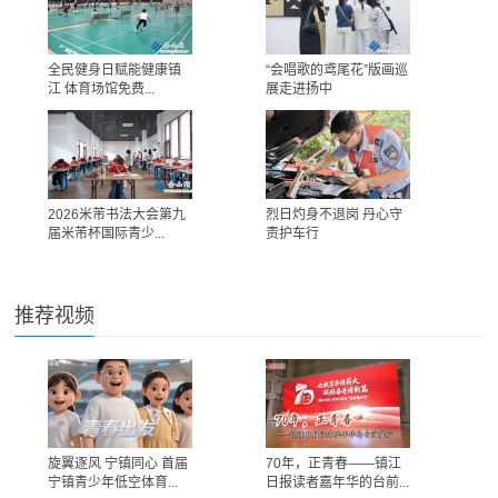
全民健身日赋能健康镇
“会唱歌的鸢尾花”版画巡
江 体育场馆免费...
展走进扬中
2026米芾书法大会第九
烈日灼身不退岗 丹心守
届米芾杯国际青少...
责护车行
推荐视频
旋翼逐风 宁镇同心 首届
70年，正青春——镇江
宁镇青少年低空体育...
日报读者嘉年华的台前...