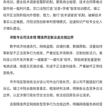
务培训，健全技术调查官履职机制，聚焦商业秘密、技术合同等难点
案件统一裁判尺度。京口法院打造“法官+学者”智库培训模式，镇江
经开区法院积极向外借智、借力，推行“技术调查官”机制，破解技术
事实认定难题，丹阳法院创新审判管理模式，加速知识产权专业化人
才梯队建设。
淬炼专业司法本领 精准界定新业态合规边界
数字经济快速迭代，网络盗图、店铺抄袭、数据爬取、流量劫持
等新型不正当竞争行为频发，严重扰乱市场秩序、压制创新活力。某
科技公司开发并售卖“一键搬家”“一键代发”软件，帮助商家批量复制
电商店铺、搭建无货源店铺，形成不正当套利链条，严重破坏正常经
营秩序。
市市场监管局依法对该公司作出行政处罚，该公司不服提起行政
诉讼。镇江中院全面核查事实、精准研判法律，明晰新业态竞争合法
边界，认定涉案行政处罚合法合规，依法驳回原告诉讼请求。
该案精准界定网络新型竞争行为合规边界，明确网络服务商经营