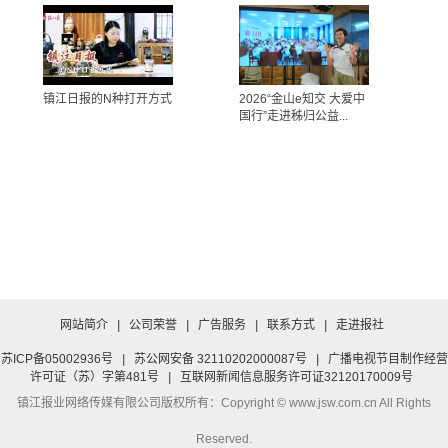
镇江日报的N种打开方式
2026“金山e知交 大爱中
国行”走进秭归公益...
网站简介
|
公司荣誉
|
广告服务
|
联系方式
|
走进报社
苏ICP备05002936号
|
苏公网安备 32110202000087号
|
广播电视节目制作经营
许可证（苏）字第481号
|
互联网新闻信息服务许可证32120170009号
镇江报业网络传媒有限公司
版权所有：Copyright © www.jsw.com.cn All Rights
Reserved.