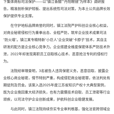
下集体商标司法保护——以“镇江香醋”“丹阳眼镜”为样本》调研报
告，精准剖析保护短板、提出系统性司法对策，为本土公共品牌长效
保护提供专业支撑。
在守护地标品牌商誉的同时，镇江法院严护科创企业核心权益，
对商业秘密侵权行为重拳出击、全程严防，筑牢企业技术成果司法
“防火墙”。镇江某专精特新“小巨人”企业突破“卡脖子”技术，其自主
研发的配方是企业核心竞争力。企业搭建全维度保密体系严防技术外
泄，2022年却发现离职员工窃取核心技术、恶意抢注专利的侵权行
为。
法院经审理查明，3名被告人违背保密义务，恶意窃取、披露企
业核心商业秘密，情节特别严重，构成侵犯商业秘密罪，依法判处有
期徒刑及罚金。该案入选2025年度江苏省知识产权十大典型案例，
既为企业挽回重大经济损失，也有力震慑技术窃取、员工泄密等行业
顽疾，以司法守护企业创新成果，护航科创企业稳健发展。
与此同时，镇江法院持续夯实专业审判根基，强化法官跨领域业