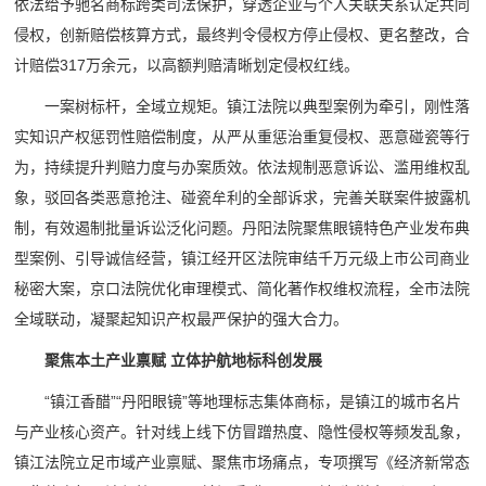
依法给予驰名商标跨类司法保护，穿透企业与个人关联关系认定共同
侵权，创新赔偿核算方式，最终判令侵权方停止侵权、更名整改，合
计赔偿317万余元，以高额判赔清晰划定侵权红线。
一案树标杆，全域立规矩。镇江法院以典型案例为牵引，刚性落
实知识产权惩罚性赔偿制度，从严从重惩治重复侵权、恶意碰瓷等行
为，持续提升判赔力度与办案质效。依法规制恶意诉讼、滥用维权乱
象，驳回各类恶意抢注、碰瓷牟利的全部诉求，完善关联案件披露机
制，有效遏制批量诉讼泛化问题。丹阳法院聚焦眼镜特色产业发布典
型案例、引导诚信经营，镇江经开区法院审结千万元级上市公司商业
秘密大案，京口法院优化审理模式、简化著作权维权流程，全市法院
全域联动，凝聚起知识产权最严保护的强大合力。
聚焦本土产业禀赋 立体护航地标科创发展
“镇江香醋”“丹阳眼镜”等地理标志集体商标，是镇江的城市名片
与产业核心资产。针对线上线下仿冒蹭热度、隐性侵权等频发乱象，
镇江法院立足市域产业禀赋、聚焦市场痛点，专项撰写《经济新常态