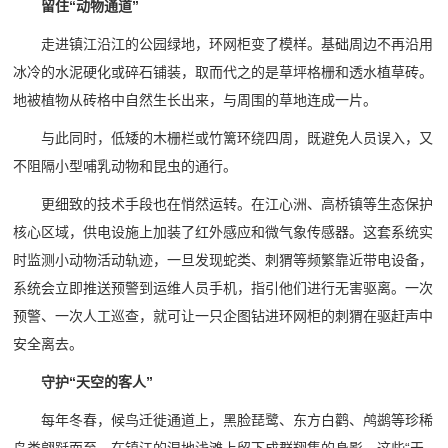
留住“动物通道”
走进镇江沿江的公园绿地，环网柜变了模样。基础周边不再沿用
冰冷的水泥硬化或碎石铺装，取而代之的是草坪格栅和透水植草砖。
地被植物从砖格中自然生长出来，与周围的草地连成一片。
与此同时，低矮的木栅栏或竹篱环绕四周，既避免人员误入，又
不阻隔小型哺乳动物和昆虫的通行。
更细致的技术手段也在悄然运转。在江心洲、高桥镇等生态保护
核心区域，供电设施上加装了红外感应和微气象传感器。这套系统实
时监测小动物活动轨迹，一旦发现蛇类、刺猬等频繁靠近带电设备，
系统会立即推送预警到运维人员手机，指引他们进行无害驱离。一次
预警、一次人工巡查，就可让一只企图钻进环网柜的刺猬在驱赶声中
安全离去。
守护“天空的客人”
每年冬春，候鸟迁徙通道上，黑脸琵鹭、东方白鹳、鸬鹚等珍稀