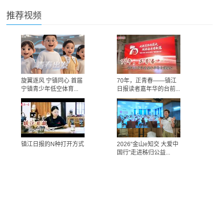
推荐视频
旋翼逐风 宁镇同心 首届
70年，正青春——镇江
宁镇青少年低空体育...
日报读者嘉年华的台前...
镇江日报的N种打开方式
2026“金山e知交 大爱中
国行”走进秭归公益...