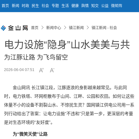
首页
新闻
时政
民生
社会
专题
生活
健康
舆情
知交
公益
微矩阵
首页
新闻中心
镇江新闻
镇江新闻 - 社会
电力设施“隐身”山水美美与共
为江豚让路 为飞鸟留空
2026-06-04 07:51
金山网讯 长江镇江段，江豚逐浪的身影越来越常见。与此同
时，电力铁塔、环网柜散布于山间、江畔、公园和农田。如何让这些
体量不小的设备不割裂山水、不惊扰生灵？国网镇江供电公司用一系
列行动给出了答案：让电力设施“不违和”只是第一步，更深层的考量
是对生态环境的“友好度”。
为“微笑天使”让路