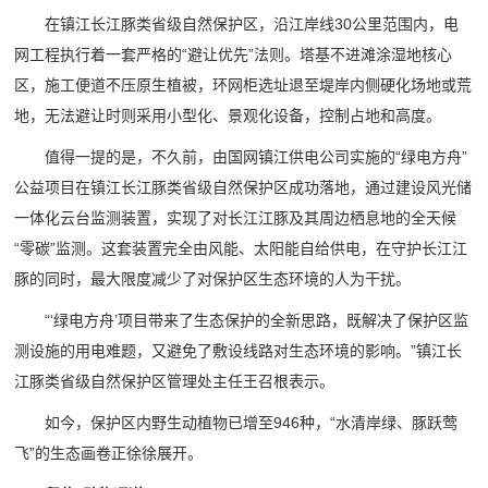
在镇江长江豚类省级自然保护区，沿江岸线30公里范围内，电
网工程执行着一套严格的“避让优先”法则。塔基不进滩涂湿地核心
区，施工便道不压原生植被，环网柜选址退至堤岸内侧硬化场地或荒
地，无法避让时则采用小型化、景观化设备，控制占地和高度。
值得一提的是，不久前，由国网镇江供电公司实施的“绿电方舟”
公益项目在镇江长江豚类省级自然保护区成功落地，通过建设风光储
一体化云台监测装置，实现了对长江江豚及其周边栖息地的全天候
“零碳”监测。这套装置完全由风能、太阳能自给供电，在守护长江江
豚的同时，最大限度减少了对保护区生态环境的人为干扰。
“‘绿电方舟’项目带来了生态保护的全新思路，既解决了保护区监
测设施的用电难题，又避免了敷设线路对生态环境的影响。”镇江长
江豚类省级自然保护区管理处主任王召根表示。
如今，保护区内野生动植物已增至946种，“水清岸绿、豚跃莺
飞”的生态画卷正徐徐展开。