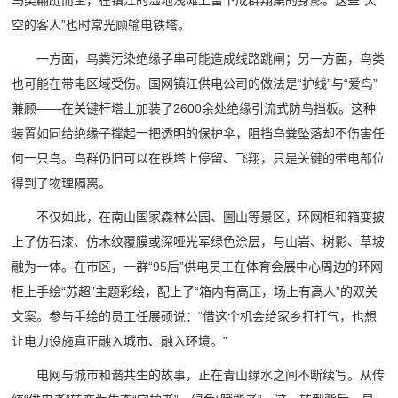
鸟类翩跹而至，在镇江的湿地浅滩上留下成群翔集的身影。这些“天
空的客人”也时常光顾输电铁塔。
一方面，鸟粪污染绝缘子串可能造成线路跳闸；另一方面，鸟类
也可能在带电区域受伤。国网镇江供电公司的做法是“护线”与“爱鸟”
兼顾——在关键杆塔上加装了2600余处绝缘引流式防鸟挡板。这种
装置如同给绝缘子撑起一把透明的保护伞，阻挡鸟粪坠落却不伤害任
何一只鸟。鸟群仍旧可以在铁塔上停留、飞翔，只是关键的带电部位
得到了物理隔离。
不仅如此，在南山国家森林公园、圌山等景区，环网柜和箱变披
上了仿石漆、仿木纹覆膜或深哑光军绿色涂层，与山岩、树影、草坡
融为一体。在市区，一群“95后”供电员工在体育会展中心周边的环网
柜上手绘“苏超”主题彩绘，配上了“箱内有高压，场上有高人”的双关
文案。参与手绘的员工任展硕说：“借这个机会给家乡打打气，也想
让电力设施真正融入城市、融入环境。”
电网与城市和谐共生的故事，正在青山绿水之间不断续写。从传