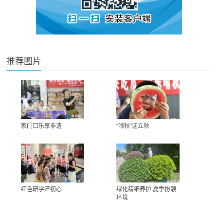
推荐图片
家门口乐享非遗
“啃秋”迎立秋
红色研学淬初心
绿化精细养护 夏季扮靓
环境