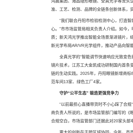
鸿晨集团、海昌隐形眼镜、全真光学等龙头企
准、工艺、检测、品牌的全链条创新体系，实现
“我们联合丹阳市检验检测中心，打造
心。”市市场监管局相关负责人介绍。如今，
质；新天鸿光学推出智能全场景渐进镜片，结
新光学布局AR/VR光学组件，推动产品向智
全真光学的“智能调节快速响应光致变色
镜片技术，江苏工大金凯成功研制国内首条
链的生动实践。2025年，丹阳眼镜新增商标
范车间13家、绿色工厂4家。
守护“公平生态” 锻造更强竞争力
“以前最担心直播带货时不小心踩了合规
商负责人所说的，是市场监管部门编写的《眼
合规空白，市场监管部门还据此对20家头部
更大的创新在于跨区域协同。今年，市