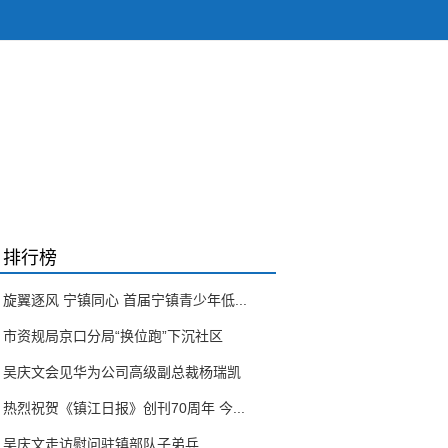
排行榜
旋翼逐风 宁镇同心 首届宁镇青少年低...
市资规局京口分局“换位跑”下沉社区
吴庆文会见华为公司高级副总裁杨瑞凯
热烈祝贺《镇江日报》创刊70周年 今...
吴庆文走访慰问驻镇部队子弟兵