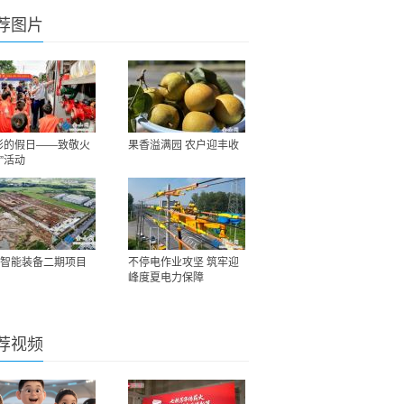
荐图片
彩的假日——致敬火
果香溢满园 农户迎丰收
”活动
智能装备二期项目
不停电作业攻坚 筑牢迎
峰度夏电力保障
荐视频