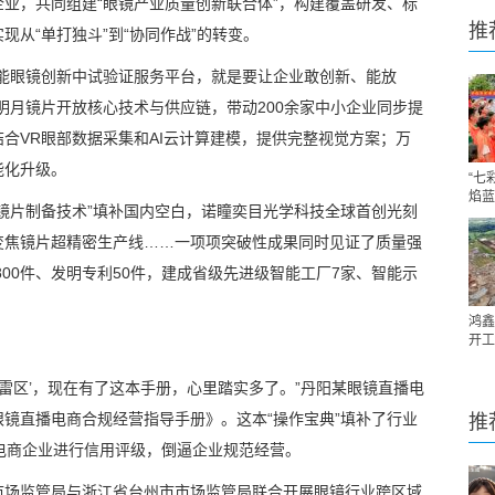
业，共同组建“眼镜产业质量创新联合体”，构建覆盖研发、标
推
从“单打独斗”到“协同作战”的转变。
智能眼镜创新中试验证服务平台，就是要让企业敢创新、能放
明月镜片开放核心技术与供应链，带动200余家中小企业同步提
合VR眼部数据采集和AI云计算建模，提供完整视觉方案；万
能化升级。
“七
焰蓝
镜片制备技术”填补国内空白，诺瞳奕目光学科技全球首创光刻
变焦镜片超精密生产线……一项项突破性成果同时见证了质量强
800件、发明专利50件，建成省级先进级智能工厂7家、智能示
鸿鑫
开工
‘雷区’，现在有了这本手册，心里踏实多了。”丹阳某眼镜直播电
镜直播电商合规经营指导手册》。这本“操作宝典”填补了行业
推
电商企业进行信用评级，倒逼企业规范经营。
市场监管局与浙江省台州市市场监管局联合开展眼镜行业跨区域