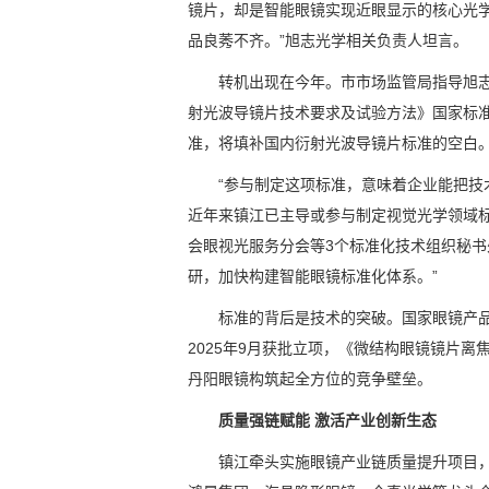
镜片，却是智能眼镜实现近眼显示的核心光
品良莠不齐。”旭志光学相关负责人坦言。
转机出现在今年。市市场监管局指导旭志
射光波导镜片技术要求及试验方法》国家标
准，将填补国内衍射光波导镜片标准的空白
“参与制定这项标准，意味着企业能把技
近年来镇江已主导或参与制定视觉光学领域标
会眼视光服务分会等3个标准化技术组织秘书
研，加快构建智能眼镜标准化体系。”
标准的背后是技术的突破。国家眼镜产
2025年9月获批立项，《微结构眼镜镜片
丹阳眼镜构筑起全方位的竞争壁垒。
质量强链赋能 激活产业创新生态
镇江牵头实施眼镜产业链质量提升项目