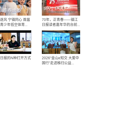
逐风 宁镇同心 首届
70年，正青春——镇江
青少年低空体育...
日报读者嘉年华的台前...
日报的N种打开方式
2026“金山e知交 大爱中
国行”走进秭归公益...