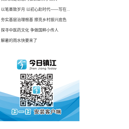
以笔墨致岁月 以初心赴时代——写在...
夯实基层治理根基 擦亮乡村振兴底色
探寻中医药文化 争做国粹小传人
解暑的雨水快要来了