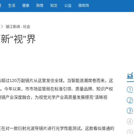
题
生活
健康
舆情
知交
公益
微矩阵
镇江新闻 - 社会
新“视”界
有超过120万副镜片从这里发往全球。当智能浪潮席卷而来，这
验。今年以来，市市场监管局在标准引领、质量品牌、知识产权
眼镜产业深度融合，为视觉光学产业高质量发展擦亮“清晰视
正在对一款衍射光波导镜片进行光学性能测试。这款看似普通的