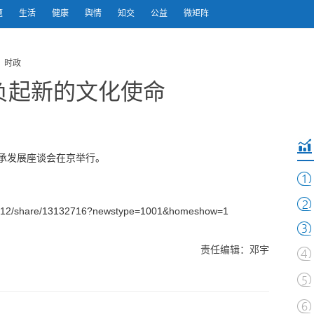
题
生活
健康
舆情
知交
公益
微矩阵
 时政
负起新的文化使命
传承发展座谈会在京举行。
512/share/13132716?newstype=1001&homeshow=1
责任编辑：邓宇