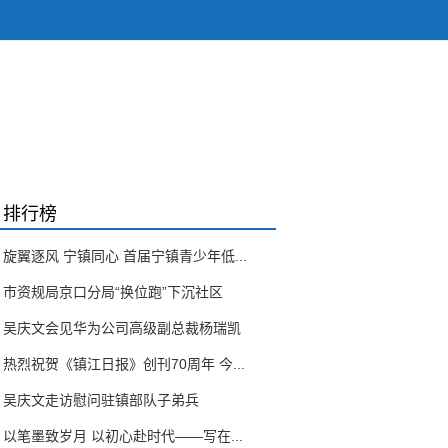
排行榜
旋翼逐风 宁镇同心 首届宁镇青少年低...
市资规局京口分局“换位跑”下沉社区
吴庆文会见华为公司高级副总裁杨瑞凯
热烈祝贺《镇江日报》创刊70周年 今...
吴庆文走访慰问驻镇部队子弟兵
以笔墨致岁月 以初心赴时代——写在...