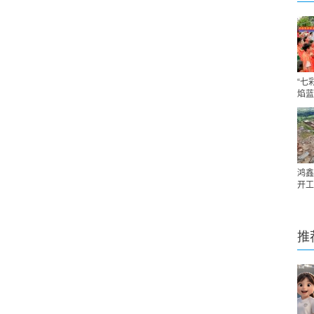
“七
焰蓝
鸿鑫
开工
推