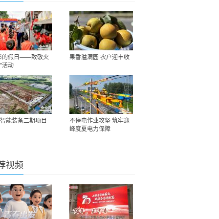
彩的假日——致敬火
果香溢满园 农户迎丰收
”活动
智能装备二期项目
不停电作业攻坚 筑牢迎
峰度夏电力保障
荐视频