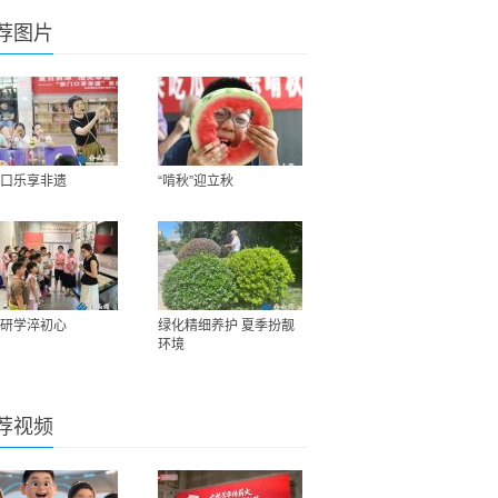
荐图片
口乐享非遗
“啃秋”迎立秋
研学淬初心
绿化精细养护 夏季扮靓
环境
荐视频