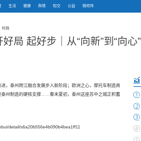
题
生活
健康
舆情
知交
公益
微矩阵
 时政
开好局 起好步｜从“向新”到“向心
推进，泰州跨江融合发展步入新阶段；欧洲之心，摩托车制造商
是泰州制造的硬核支撑……春末夏初，泰州这座苏中之城正积蓄
bui/detail/s6a20b556e4b090b4bea1ff11