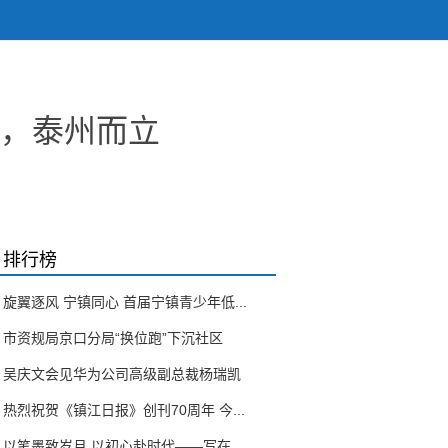
”，泰州而立
排行榜
旋翼逐风 宁镇同心 首届宁镇青少年低...
市资规局京口分局“换位跑”下沉社区
吴庆文会见华为公司高级副总裁杨瑞凯
热烈祝贺《镇江日报》创刊70周年 今...
以笔墨致岁月 以初心赴时代——写在...