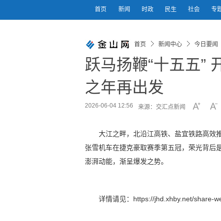
首页
新闻
时政
民生
社会
专
首页
新闻中心
今日要闻
跃马扬鞭“十五五” 
之年再出发
2026-06-04 12:56
来源：交汇点新闻
大江之畔，北沿江高铁、盐宜铁路高效
张雪机车在捷克豪取赛季第五冠，荣光背后
澎湃动能，渐呈爆发之势。
详情请见：https://jhd.xhby.net/share-we