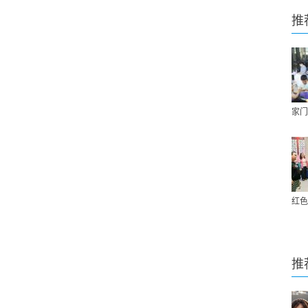
推
家门
红色
推