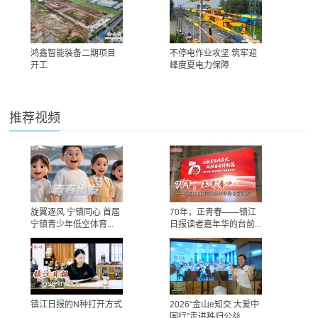
鸿鑫智能装备二期项目
不停电作业攻坚 筑牢迎
开工
峰度夏电力保障
推荐视频
旋翼逐风 宁镇同心 首届
70年，正青春——镇江
宁镇青少年低空体育...
日报读者嘉年华的台前...
镇江日报的N种打开方式
2026“金山e知交 大爱中
国行”走进秭归公益...