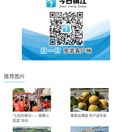
推荐图片
“七彩的假日——致敬火
果香溢满园 农户迎丰收
焰蓝”活动