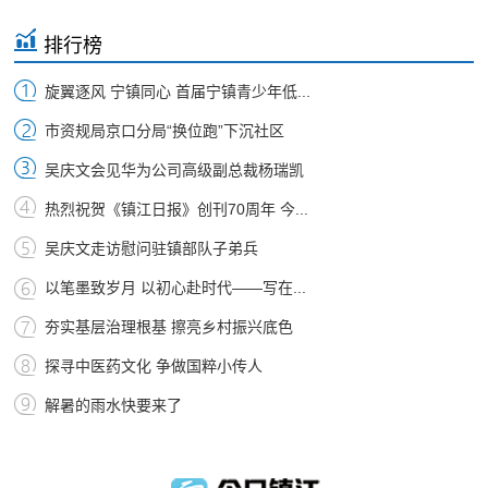
排行榜
旋翼逐风 宁镇同心 首届宁镇青少年低...
市资规局京口分局“换位跑”下沉社区
吴庆文会见华为公司高级副总裁杨瑞凯
热烈祝贺《镇江日报》创刊70周年 今...
吴庆文走访慰问驻镇部队子弟兵
以笔墨致岁月 以初心赴时代——写在...
夯实基层治理根基 擦亮乡村振兴底色
探寻中医药文化 争做国粹小传人
解暑的雨水快要来了