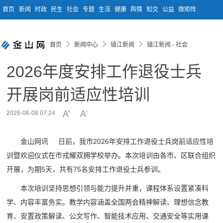
首页
新闻
时政
民生
社会
专题
生活
健康
舆情
知交
公益
微矩阵
首页
新闻中心
镇江新闻
镇江新闻 - 社会
2026年度安排工作退役士兵
开展岗前适应性培训
2026-06-08 07:24
金山网讯 日前，我市2026年安排工作退役士兵岗前适应性培
训暨欢迎仪式在市戎耀双拥学校举办。本次培训由各市、区联合组织
开展，为期5天，共有75名安排工作退役士兵参训。
本次培训坚持思想引领与能力提升并重，课程体系设置紧凑科
学、内容丰富务实。教学内容涵盖全国两会精神解读、理想信念教
育、安置政策解读、公文写作、智能技术应用、交通安全等实用课