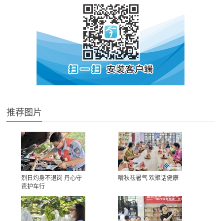
推荐图片
烈日灼身不退岗 丹心守
啃秋祛暑气 欢聚话健康
责护车行