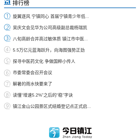
排行榜
旋翼逐风 宁镇同心 首届宁镇青少年低...
吴庆文会见华为公司高级副总裁杨瑞凯
八旬高龄合并高过敏体质 镇江市中医...
5.5万亿元蓝海跃升，向海图强势正劲
探寻中医药文化 争做国粹小传人
市委常委会召开会议
解暑的雨水快要来了
读懂“增速5.2%”之后的“稳”字诀
镇江金山公园景区式结婚登记点正式启...