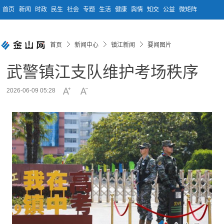
首页
新闻
时政
民生
社会
专题
生活
健康
舆情
知交
公益
微矩阵
首页
新闻中心
镇江新闻
要闻图片
武警镇江支队维护考场秩序
2026-06-09 05:28