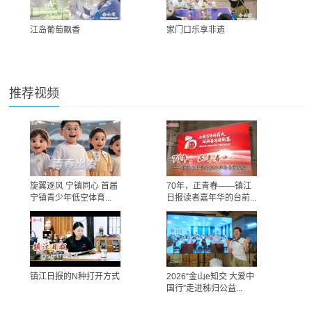
江岛葡萄飘香
家门口乐享非遗
推荐视频
旋翼逐风 宁镇同心 首届
70年，正青春——镇江
宁镇青少年低空体育...
日报读者嘉年华的台前...
镇江日报的N种打开方式
2026“金山e知交 大爱中
国行”走进秭归公益...