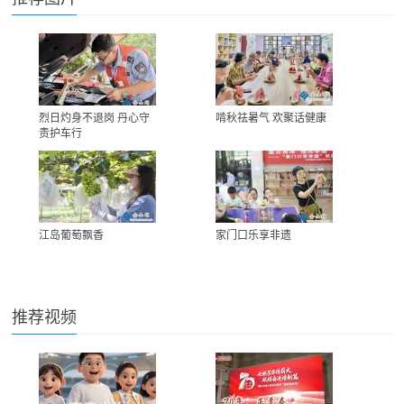
烈日灼身不退岗 丹心守
啃秋祛暑气 欢聚话健康
责护车行
江岛葡萄飘香
家门口乐享非遗
推荐视频