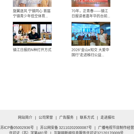
旋翼逐风 宁镇同心 首届
70年，正青春——镇江
宁镇青少年低空体育...
日报读者嘉年华的台前...
镇江日报的N种打开方式
2026“金山e知交 大爱中
国行”走进秭归公益...
网站简介
|
公司荣誉
|
广告服务
|
联系方式
|
走进报社
苏ICP备05002936号
|
苏公网安备 32110202000087号
|
广播电视节目制作经营
许可证（苏）字第481号
|
互联网新闻信息服务许可证32120170009号