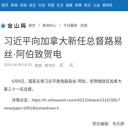
首页
新闻
时政
民生
社会
专题
生活
健康
舆情
知交
公益
微矩阵
首页
新闻中心
今日要闻 时政
习近平向加拿大新任总督路易
丝·阿伯致贺电
2026-06-09 14:33
来源：新华社
6月8日，国家主席习近平致电路易丝·阿伯，祝贺她就任加拿大
第三十一任总督。
详情点击：https://h.xinhuaxmt.com/vh512/share/13141581?
newstype=1001&homeshow=1
责任编辑：韦乐妍