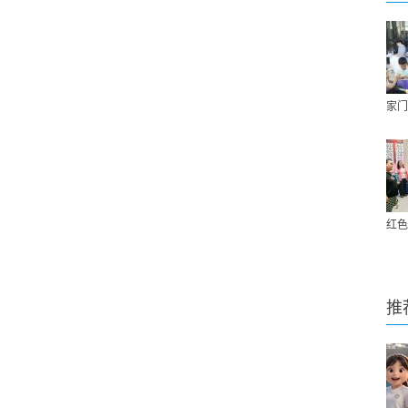
家门
红色
推