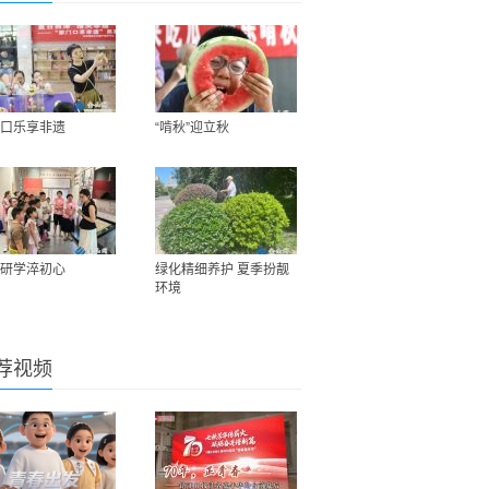
口乐享非遗
“啃秋”迎立秋
研学淬初心
绿化精细养护 夏季扮靓
环境
荐视频