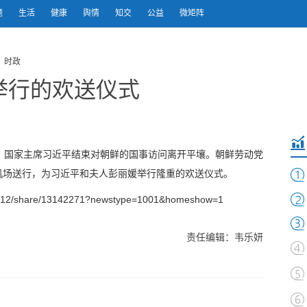
题
生活
健康
舆情
知交
公益
微矩阵
 时政
举行的欢送仪式
、国家主席习近平结束对朝鲜的国事访问离开平壤。朝鲜劳动党
机场送行，为习近平和夫人彭丽媛举行隆重的欢送仪式。
512/share/13142271?newstype=1001&homeshow=1
责任编辑：韦乐妍