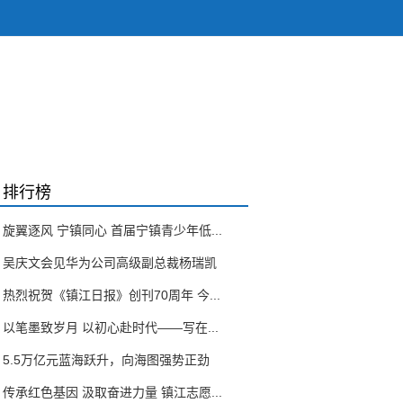
排行榜
旋翼逐风 宁镇同心 首届宁镇青少年低...
吴庆文会见华为公司高级副总裁杨瑞凯
热烈祝贺《镇江日报》创刊70周年 今...
以笔墨致岁月 以初心赴时代——写在...
5.5万亿元蓝海跃升，向海图强势正劲
传承红色基因 汲取奋进力量 镇江志愿...