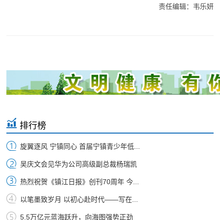
责任编辑：韦乐妍
排行榜
旋翼逐风 宁镇同心 首届宁镇青少年低...
吴庆文会见华为公司高级副总裁杨瑞凯
热烈祝贺《镇江日报》创刊70周年 今...
以笔墨致岁月 以初心赴时代——写在...
5.5万亿元蓝海跃升，向海图强势正劲