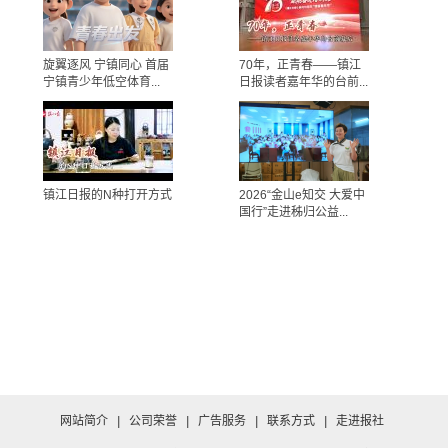
旋翼逐风 宁镇同心 首届
70年，正青春——镇江
宁镇青少年低空体育...
日报读者嘉年华的台前...
镇江日报的N种打开方式
2026“金山e知交 大爱中
国行”走进秭归公益...
网站简介
|
公司荣誉
|
广告服务
|
联系方式
|
走进报社