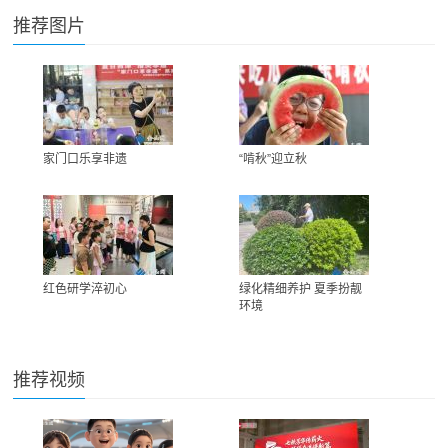
推荐图片
家门口乐享非遗
“啃秋”迎立秋
红色研学淬初心
绿化精细养护 夏季扮靓
环境
推荐视频