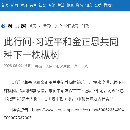
首页
新闻
时政
民生
社会
专题
生活
健康
舆情
知交
公益
微矩阵
首页
新闻中心
今日要闻 时政
此行间·习近平和金正恩共同
种下一株枞树
2026-06-09 16:51
来源：人民日报客户端
习近平总书记和金正恩总书记共同执锹培土、提水浇灌，种下一
株枞树。枞树四季常绿，象征中朝友谊生生不息。7年前，习近平总
书记曾以“参天大树”生动比喻中朝关系。“中朝友谊万古长青”！
详情点击：https://www.peopleapp.com/column/30052354804-
500007537367