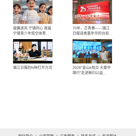
旋翼逐风 宁镇同心 首届
70年，正青春——镇江
宁镇青少年低空体育...
日报读者嘉年华的台前...
镇江日报的N种打开方式
2026“金山e知交 大爱中
国行”走进秭归公益...