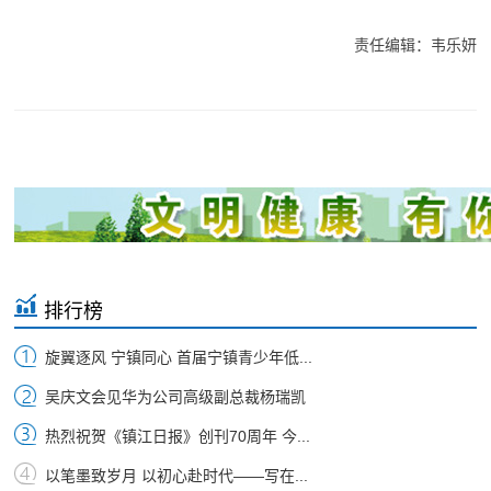
责任编辑：韦乐妍
排行榜
旋翼逐风 宁镇同心 首届宁镇青少年低...
吴庆文会见华为公司高级副总裁杨瑞凯
热烈祝贺《镇江日报》创刊70周年 今...
以笔墨致岁月 以初心赴时代——写在...