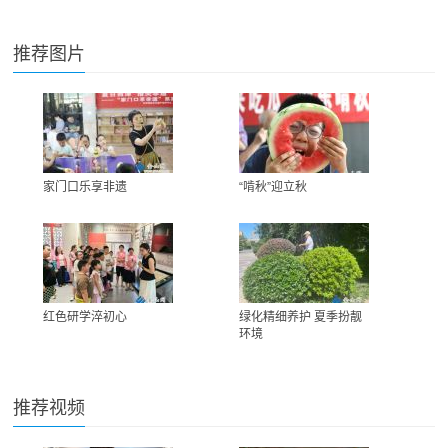
推荐图片
家门口乐享非遗
“啃秋”迎立秋
红色研学淬初心
绿化精细养护 夏季扮靓
环境
推荐视频