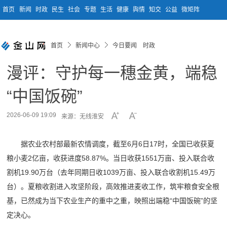
首页
新闻
时政
民生
社会
专题
生活
健康
舆情
知交
公益
微矩阵
首页
新闻中心
今日要闻 时政
漫评：守护每一穗金黄，端稳
“中国饭碗”
2026-06-09 19:09
来源：无线淮安
据农业农村部最新农情调度，截至6月6日17时，全国已收获夏
粮小麦2亿亩，收获进度58.87%。当日收获1551万亩、投入联合收
割机19.90万台（去年同期日收1039万亩、投入联合收割机15.49万
台）。夏粮收割进入攻坚阶段，高效推进麦收工作，筑牢粮食安全根
基，已然成为当下农业生产的重中之重，映照出端稳“中国饭碗”的坚
定决心。