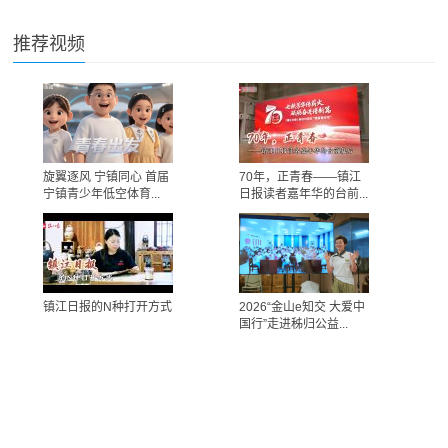
推荐视频
旋翼逐风 宁镇同心 首届
70年，正青春——镇江
宁镇青少年低空体育...
日报读者嘉年华的台前...
镇江日报的N种打开方式
2026“金山e知交 大爱中
国行”走进秭归公益...