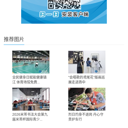
推荐图片
全民健身日赋能健康镇
“会唱歌的鸢尾花”版画巡
江 体育场馆免费...
展走进扬中
2026米芾书法大会第九
烈日灼身不退岗 丹心守
届米芾杯国际青少...
责护车行