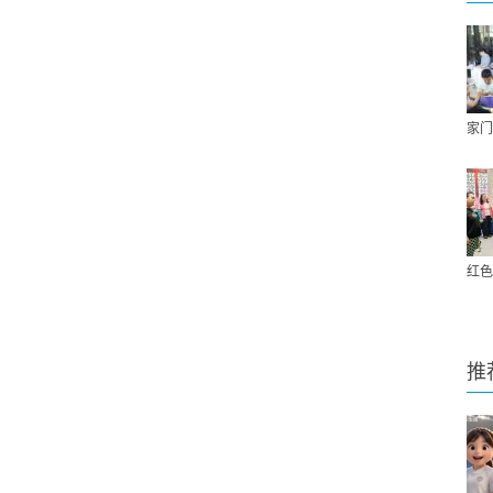
家门
红色
推