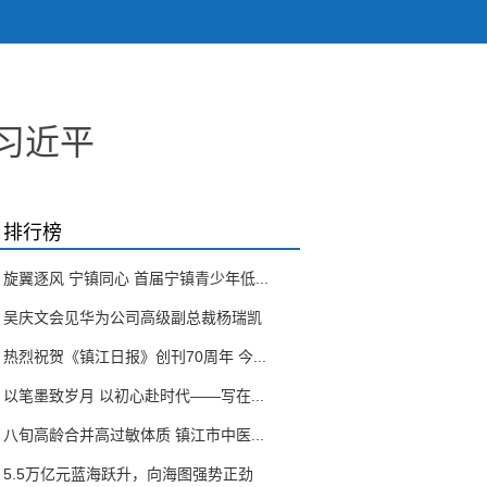
习近平
排行榜
旋翼逐风 宁镇同心 首届宁镇青少年低...
吴庆文会见华为公司高级副总裁杨瑞凯
热烈祝贺《镇江日报》创刊70周年 今...
以笔墨致岁月 以初心赴时代——写在...
八旬高龄合并高过敏体质 镇江市中医...
5.5万亿元蓝海跃升，向海图强势正劲