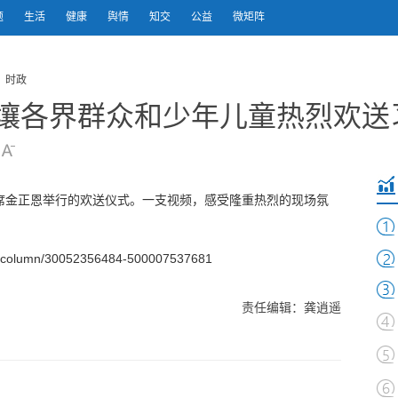
题
生活
健康
舆情
知交
公益
微矩阵
 时政
平壤各界群众和少年儿童热烈欢送
席金正恩举行的欢送仪式。一支视频，感受隆重热烈的现场氛
column/30052356484-500007537681
责任编辑：龚逍遥