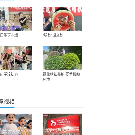
口乐享非遗
“啃秋”迎立秋
研学淬初心
绿化精细养护 夏季扮靓
环境
荐视频