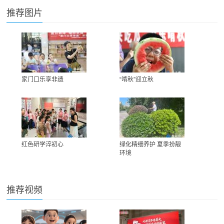
推荐图片
家门口乐享非遗
“啃秋”迎立秋
红色研学淬初心
绿化精细养护 夏季扮靓
环境
推荐视频