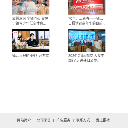
旋翼逐风 宁镇同心 首届
70年，正青春——镇江
宁镇青少年低空体育...
日报读者嘉年华的台前...
镇江日报的N种打开方式
2026“金山e知交 大爱中
国行”走进秭归公益...
网站简介
|
公司荣誉
|
广告服务
|
联系方式
|
走进报社