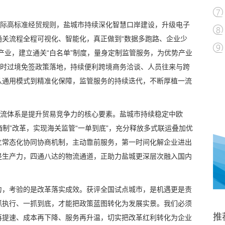
国际高标准经贸规则，盐城市持续深化智慧口岸建设，升级电子
通关流程全程可视化、智能化，真正做到“数据多跑路、企业少
产业，建立通关“白名单”制度，量身定制监管服务，为优势产业
小时过境免签政策落地，持续便利跨境商务洽谈、人员往来与跨
从通用模式到精准化保障，监管服务的持续迭代，不断厚植一流
物流体系是提升贸易竞争力的核心要素。盐城市持续稳定中欧
箱制”改革，实现海关监管“一单到底”，充分释放多式联运叠加优
立常态化协同协商机制，主动靠前服务，第一时间化解企业进出
是生产力，四通八达的物流通道，正助力盐城更深层次融入国内
力，考验的是改革落实成效。获评全国试点城市，是机遇更是责
抓执行、一抓到底，才能把政策蓝图转化为发展实景。我们必须
推
再提速、成本再下降、服务再升温，切实把改革红利转化为企业