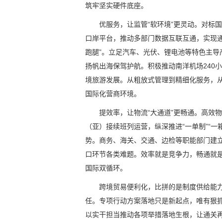
筑牢坚实硬件底座。
优服务，让监管“软环境”更灵动。对标
口岸平台，推动多部门数据互联互通，实现
跑腿”。立足汽车、光伏、锂电池等特色主导
扬帆出海保驾护航。积极推动南洋机场240
境旅游发展。从粗放式管理到精细化服务，
国际化营商环境。
提效率，让物流“大通道”更畅通。高效
（亚）接续班列运营，纵深推进“一单制”“一
势。商务、海关、交通、边检等职能部门建
口环节各类难题。效率就是竞争力，畅通就
国际双循环。
跨境贸易便利化，比拼的是制度供给能
任。专项行动方案落地只是新起点，唯有狠
以实干担当推动各项举措落地生根，让通关