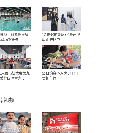
健身日赋能健康镇
“会唱歌的鸢尾花”版画巡
体育场馆免费...
展走进扬中
26米芾书法大会第九
烈日灼身不退岗 丹心守
芾杯国际青少...
责护车行
荐视频