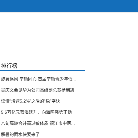
排行榜
旋翼逐风 宁镇同心 首届宁镇青少年低...
吴庆文会见华为公司高级副总裁杨瑞凯
读懂“增速5.2%”之后的“稳”字诀
5.5万亿元蓝海跃升，向海图强势正劲
八旬高龄合并高过敏体质 镇江市中医...
解暑的雨水快要来了