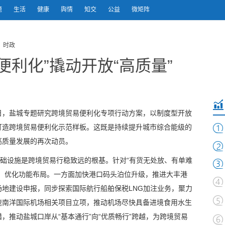
题
生活
健康
舆情
知交
公益
微矩阵
 时政
便利化”撬动开放“高质量”
日，盐城专题研究跨境贸易便利化专项行动方案，以制度型开放
打造跨境贸易便利化示范样板。这既是持续提升城市综合能级的
高质量发展的再次动员。
基础设施是跨境贸易行稳致远的根基。针对“有货无处放、有单难
板、优化功能布局。一方面加快港口码头泊位升级，推进大丰港
地建设申报，同步探索国际航行船舶保税LNG加注业务，聚力
速南洋国际机场相关项目立项，推动机场尽快具备进境食用水生
，推动盐城口岸从“基本通行”向“优质畅行”跨越，为跨境贸易