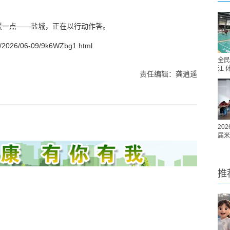
暖一点——盐城，正在以行动作答。
2026/06-09/9k6WZbg1.html
全民
江 
责任编辑：龚逍遥
20
届米
推