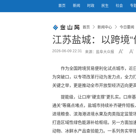
首页
新闻
时政
民生
社会
专
首页
新闻中心
今日要闻
江苏盐城：以跨境“
2026-06-09 22:31
来源：盐阜大众报
作为全国跨境贸易便利化试点城市，近
为突破口，以专项改革行动为发力点，全力
关键之举，更是推动全市开放型经济迈向更
提能级，让口岸“硬支撑”更扎实。口岸
通关”等痛点堵点，盐城市持续补齐硬件短
进境粮食、滨海港进境水果及肉类指定监管场
打造区域性绿色能源补给枢纽。另一方面加
动物、冰鲜水产品查验能力。一系列务实举措