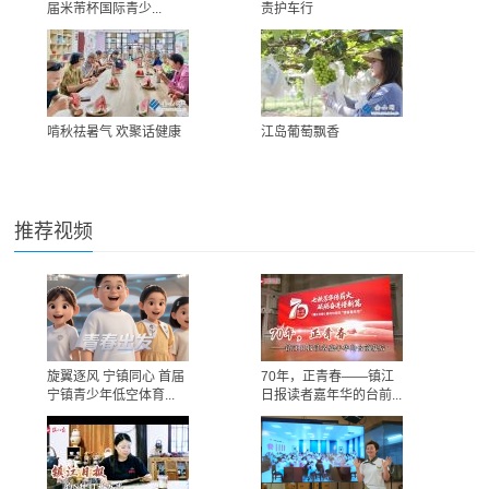
届米芾杯国际青少...
责护车行
啃秋祛暑气 欢聚话健康
江岛葡萄飘香
推荐视频
旋翼逐风 宁镇同心 首届
70年，正青春——镇江
宁镇青少年低空体育...
日报读者嘉年华的台前...