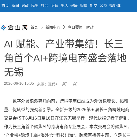
首页
新闻
时政
民生
社会
专题
生活
健康
舆情
知交
公益
微矩阵
首页
新闻中心
今日要闻 时政
AI 赋能、产业带集结！长三
角首个AI+跨境电商盛会落地
无锡
2026-06-10 15:05
来源：现代+
数字外贸浪潮奔涌向前，跨境电商已然成为外贸稳增长、拓增
量、促转型的强劲新引擎。全新升级的2026第五届长三角跨境电商
交易会将于6月16日至18日在江苏无锡举行。现代快报记者了解到，
作为长三角首个聚焦AI的跨境电商专业展会，本次交易会将聚焦AI、
“产业带+跨境电商+海外仓”“科技出海”、跨境直播等主题，立足长三