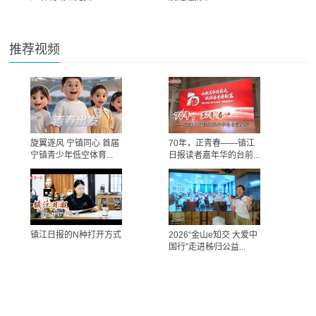
推荐视频
旋翼逐风 宁镇同心 首届
70年，正青春——镇江
宁镇青少年低空体育...
日报读者嘉年华的台前...
镇江日报的N种打开方式
2026“金山e知交 大爱中
国行”走进秭归公益...