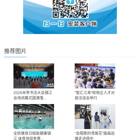
推荐图片
2026米芾书法大会镇江
“智汇江来”校地企人才对
会场闭幕式圆满落...
接洽谈会举行
全民健身日赋能健康镇
“会唱歌的鸢尾花”版画巡
江 体育场馆免费...
展走进扬中