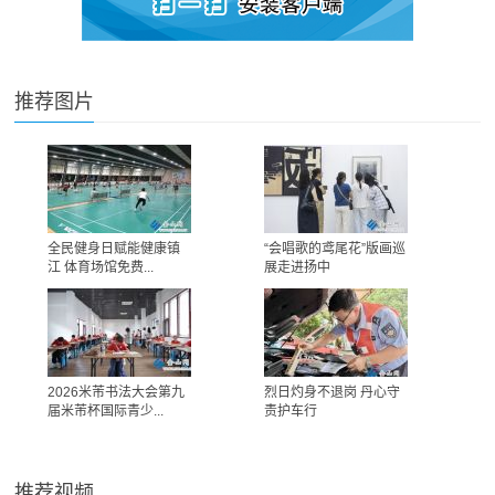
推荐图片
全民健身日赋能健康镇
“会唱歌的鸢尾花”版画巡
江 体育场馆免费...
展走进扬中
2026米芾书法大会第九
烈日灼身不退岗 丹心守
届米芾杯国际青少...
责护车行
推荐视频