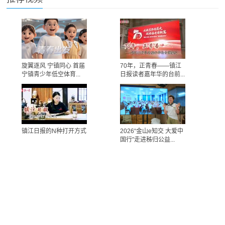
旋翼逐风 宁镇同心 首届
70年，正青春——镇江
宁镇青少年低空体育...
日报读者嘉年华的台前...
镇江日报的N种打开方式
2026“金山e知交 大爱中
国行”走进秭归公益...