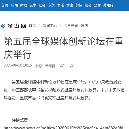
首页
新闻
时政
民生
社会
专题
生活
健康
舆情
知交
公益
微矩阵
首页
新闻中心
今日要闻 国内
第五届全球媒体创新论坛在重
庆举行
2026-06-10 18:15
来源：新华网
第五届全球媒体创新论坛10日在重庆举行。中共中央政治局委
员、中宣部部长李书磊以视频方式出席开幕式并致辞。中共中央政治
局委员、重庆市委书记袁家军出席开幕式并致辞。
详情点击：
https://www.news.cn/politics/20260610/c2f85cac5c414ebf882e9fd