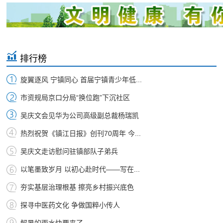
排行榜
旋翼逐风 宁镇同心 首届宁镇青少年低...
市资规局京口分局“换位跑”下沉社区
吴庆文会见华为公司高级副总裁杨瑞凯
热烈祝贺《镇江日报》创刊70周年 今...
吴庆文走访慰问驻镇部队子弟兵
以笔墨致岁月 以初心赴时代——写在...
夯实基层治理根基 擦亮乡村振兴底色
探寻中医药文化 争做国粹小传人