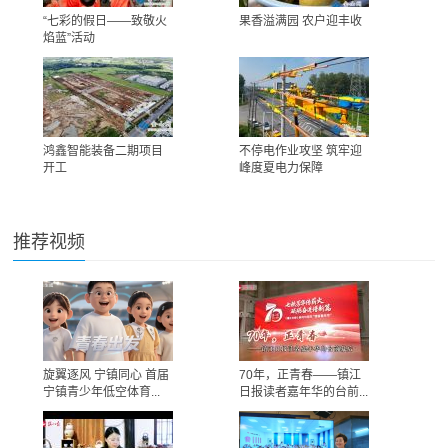
“七彩的假日——致敬火
果香溢满园 农户迎丰收
焰蓝”活动
鸿鑫智能装备二期项目
不停电作业攻坚 筑牢迎
开工
峰度夏电力保障
推荐视频
旋翼逐风 宁镇同心 首届
70年，正青春——镇江
宁镇青少年低空体育...
日报读者嘉年华的台前...