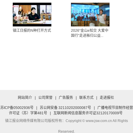
镇江日报的N种打开方式
2026“金山e知交 大爱中
国行”走进秭归公益...
网站简介
|
公司荣誉
|
广告服务
|
联系方式
|
走进报社
苏ICP备05002936号
|
苏公网安备 32110202000087号
|
广播电视节目制作经营
许可证（苏）字第481号
|
互联网新闻信息服务许可证32120170009号
镇江报业网络传媒有限公司
版权所有：Copyright © www.jsw.com.cn All Rights
Reserved.