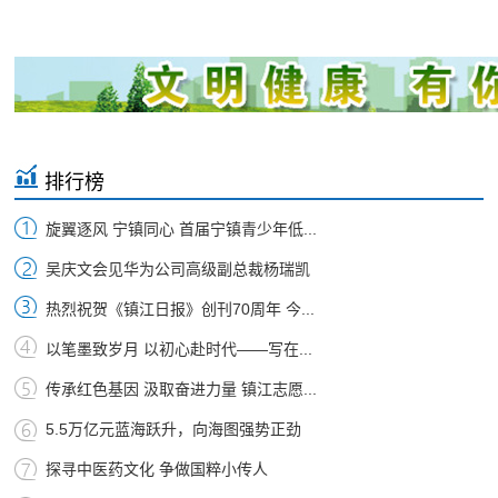
排行榜
旋翼逐风 宁镇同心 首届宁镇青少年低...
吴庆文会见华为公司高级副总裁杨瑞凯
热烈祝贺《镇江日报》创刊70周年 今...
以笔墨致岁月 以初心赴时代——写在...
传承红色基因 汲取奋进力量 镇江志愿...
5.5万亿元蓝海跃升，向海图强势正劲
探寻中医药文化 争做国粹小传人