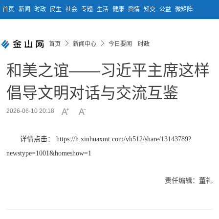
首页
新闻
时政
民生
社会
专题
生活
健康
舆情
知交
公益
微矩阵
首页
新闻中心
今日要闻 时政
和美之谊——习近平主席这样
倡导文明对话与交流互鉴
2026-06-10 20:18
详情点击： https://h.xinhuaxmt.com/vh512/share/13143789?
newstype=1001&homeshow=1
责任编辑：董礼