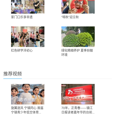
家门口乐享非遗
“啃秋”迎立秋
红色研学淬初心
绿化精细养护 夏季扮靓
环境
推荐视频
旋翼逐风 宁镇同心 首届
70年，正青春——镇江
宁镇青少年低空体育...
日报读者嘉年华的台前...