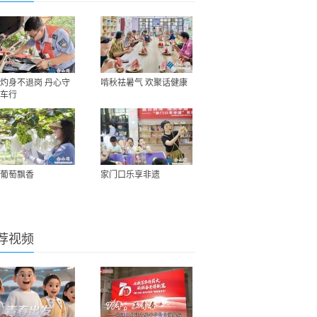
灼身不退岗 丹心守
啃秋祛暑气 欢聚话健康
车行
葡萄飘香
家门口乐享非遗
荐视频