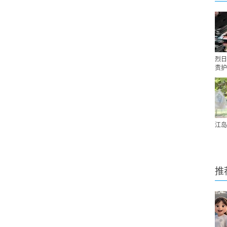
烈日
责护
江岛
推