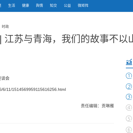
题
生活
健康
舆情
知交
公益
微矩阵
 时政
 | 江苏与青海，我们的故事不以
座谈会
/6/11/1514569959115616256.html
责任编辑：贡琳雁