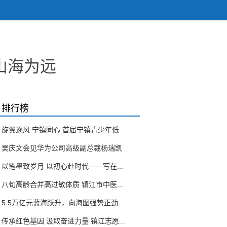
山海为远
排行榜
旋翼逐风 宁镇同心 首届宁镇青少年低...
吴庆文会见华为公司高级副总裁杨瑞凯
以笔墨致岁月 以初心赴时代——写在...
八旬高龄合并高过敏体质 镇江市中医...
5.5万亿元蓝海跃升，向海图强势正劲
传承红色基因 汲取奋进力量 镇江志愿...