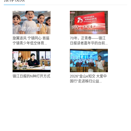
旋翼逐风 宁镇同心 首届
70年，正青春——镇江
宁镇青少年低空体育...
日报读者嘉年华的台前...
镇江日报的N种打开方式
2026“金山e知交 大爱中
国行”走进秭归公益...