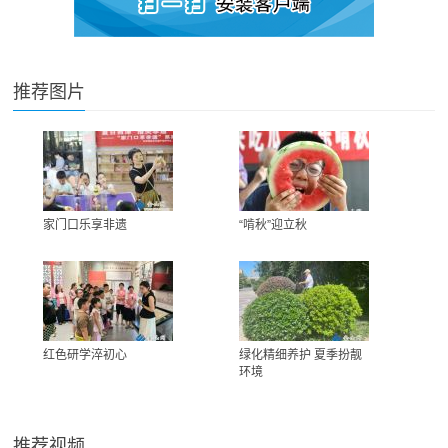
推荐图片
家门口乐享非遗
“啃秋”迎立秋
红色研学淬初心
绿化精细养护 夏季扮靓
环境
推荐视频