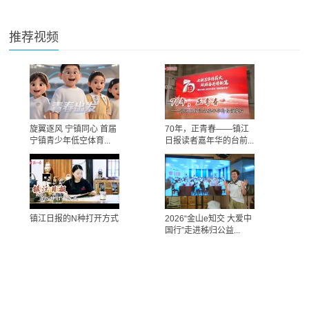
推荐视频
旋翼逐风 宁镇同心 首届
70年，正青春——镇江
宁镇青少年低空体育...
日报读者嘉年华的台前...
镇江日报的N种打开方式
2026“金山e知交 大爱中
国行”走进秭归公益...