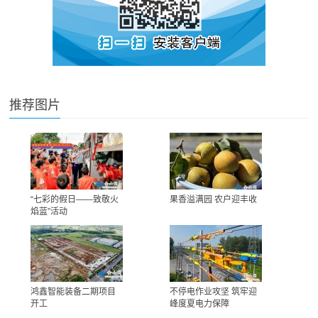
推荐图片
“七彩的假日——致敬火
果香溢满园 农户迎丰收
焰蓝”活动
鸿鑫智能装备二期项目
不停电作业攻坚 筑牢迎
开工
峰度夏电力保障