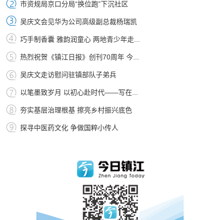
市资规局京口分局“换位跑”下沉社区
吴庆文会见华为公司高级副总裁杨瑞凯
巧手制香囊 雅韵润童心 两地青少年走...
热烈祝贺《镇江日报》创刊70周年 今...
吴庆文走访慰问驻镇部队子弟兵
以笔墨致岁月 以初心赴时代——写在...
夯实基层治理根基 擦亮乡村振兴底色
探寻中医药文化 争做国粹小传人