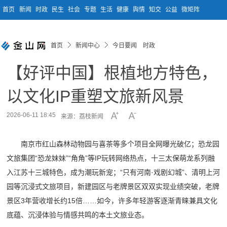
首页
新闻
时政
民生
社会
专题
生活
健康
舆情
知交
公益
微矩阵
首页
新闻中心
今日要闻 时政
【好评中国】根植地方特色，
以文化IP重塑文旅新风景
2026-06-11 18:45
来源：荔枝新闻
南京市红山森林动物园与喜茶等多个项目全网曝光破亿；恐龙园
文旅集团“恐龙妹妹”“角角”等IP玩转网络热点，十三太保萌龙系列融
入江苏十三城特色，成为潮玩新宠；“只有河南·戏剧幻城”、清明上河
园等沉浸式文旅项目，新建园区与老牌景区双双实现业绩突破，老牌
景区3年营收增长约15倍……如今，许多年轻游客逐渐青睐兼具文化
底蕴、沉浸体验与情感共鸣的本土文旅业态。