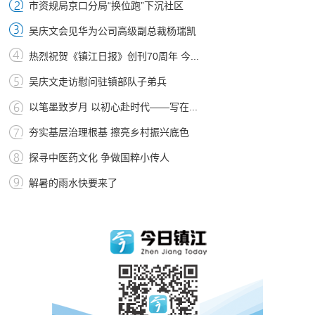
市资规局京口分局“换位跑”下沉社区
吴庆文会见华为公司高级副总裁杨瑞凯
热烈祝贺《镇江日报》创刊70周年 今...
吴庆文走访慰问驻镇部队子弟兵
以笔墨致岁月 以初心赴时代——写在...
夯实基层治理根基 擦亮乡村振兴底色
探寻中医药文化 争做国粹小传人
解暑的雨水快要来了