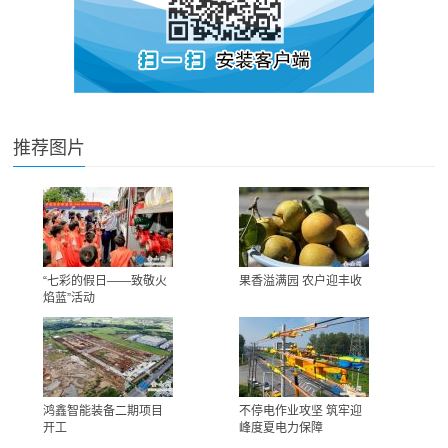
推荐图片
“七彩的假日——致敬火
果香溢满园 农户迎丰收
焰蓝”活动
鸿鑫智能装备二期项目
不停电作业攻坚 筑牢迎
开工
峰度夏电力保障