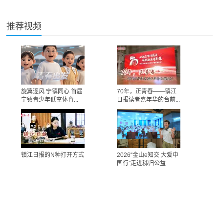
推荐视频
旋翼逐风 宁镇同心 首届
70年，正青春——镇江
宁镇青少年低空体育...
日报读者嘉年华的台前...
镇江日报的N种打开方式
2026“金山e知交 大爱中
国行”走进秭归公益...