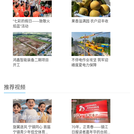
“七彩的假日——致敬火
果香溢满园 农户迎丰收
焰蓝”活动
鸿鑫智能装备二期项目
不停电作业攻坚 筑牢迎
开工
峰度夏电力保障
推荐视频
旋翼逐风 宁镇同心 首届
70年，正青春——镇江
宁镇青少年低空体育...
日报读者嘉年华的台前...