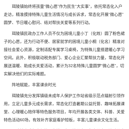
珥陵镇始终将孩童“微心愿”作为民生“大实事”，依托常态化入户
走访，精准摸排特殊儿童生活情况与成长诉求，常态化开展“微心愿”
圆梦、节日暖心慰问、结对帮扶关爱等系列行动。
珥陵镇民政办工作人员不仅为困境儿童小丁（化姓）圆了粉色裙
子的心愿，还为行动不便、居家就学的困境儿童小桐（化名）精准对
接社会爱心资源，定制适配专属学习桌椅，为特殊儿童搭建暖心学习
空间。此外，积极联动税务部门、爱心企业汇聚帮扶力量，常态化开
展送温暖、助成长关爱活动，累计为32名特殊儿童圆梦“微心愿”，切
实解决他们的实际难题。
阵地赋能，丰富课余时光
珥陵镇充分发挥镇级未成年人保护工作站省级示范点辐射引领作
用，立足儿童多元成长需求，常态化打造暑期公益托管、趣味拓展课
堂、心理暖心陪伴等特色服务项目，年均开展各类文体、科普、关爱
特色活动60场，有效补齐家庭看护短板，丰富儿童课余文化生活。