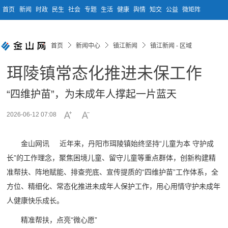
首页
新闻
时政
民生
社会
专题
生活
健康
舆情
知交
公益
微矩阵
首页
新闻中心
镇江新闻
镇江新闻 - 区域
珥陵镇常态化推进未保工作
“四维护苗”，为未成年人撑起一片蓝天
2026-06-12 07:08
金山网讯 近年来，丹阳市珥陵镇始终坚持“儿童为本 守护成
长”的工作理念，聚焦困境儿童、留守儿童等重点群体，创新构建精
准帮扶、阵地赋能、排查兜底、宣传提质的“四维护苗”工作体系，全
方位、精细化、常态化推进未成年人保护工作，用心用情守护未成年
人健康快乐成长。
精准帮扶，点亮“微心愿”