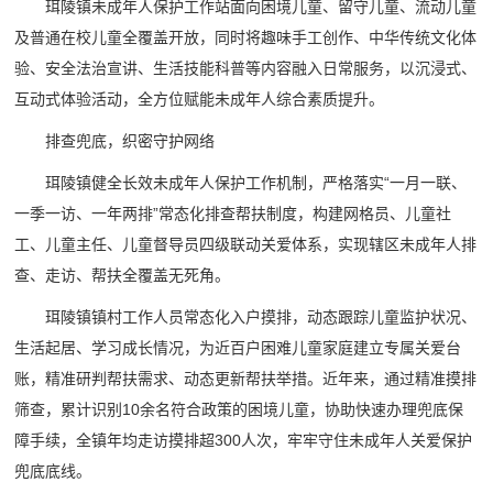
珥陵镇未成年人保护工作站面向困境儿童、留守儿童、流动儿童
及普通在校儿童全覆盖开放，同时将趣味手工创作、中华传统文化体
验、安全法治宣讲、生活技能科普等内容融入日常服务，以沉浸式、
互动式体验活动，全方位赋能未成年人综合素质提升。
排查兜底，织密守护网络
珥陵镇健全长效未成年人保护工作机制，严格落实“一月一联、
一季一访、一年两排”常态化排查帮扶制度，构建网格员、儿童社
工、儿童主任、儿童督导员四级联动关爱体系，实现辖区未成年人排
查、走访、帮扶全覆盖无死角。
珥陵镇镇村工作人员常态化入户摸排，动态跟踪儿童监护状况、
生活起居、学习成长情况，为近百户困难儿童家庭建立专属关爱台
账，精准研判帮扶需求、动态更新帮扶举措。近年来，通过精准摸排
筛查，累计识别10余名符合政策的困境儿童，协助快速办理兜底保
障手续，全镇年均走访摸排超300人次，牢牢守住未成年人关爱保护
兜底底线。