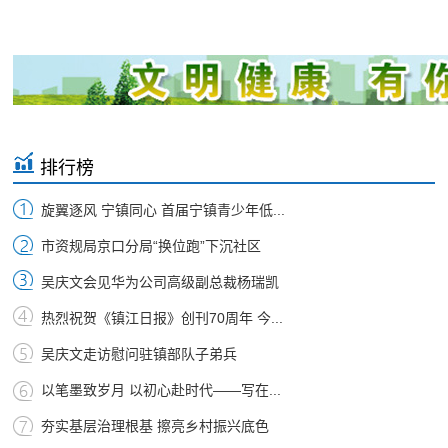
排行榜
旋翼逐风 宁镇同心 首届宁镇青少年低...
市资规局京口分局“换位跑”下沉社区
吴庆文会见华为公司高级副总裁杨瑞凯
热烈祝贺《镇江日报》创刊70周年 今...
吴庆文走访慰问驻镇部队子弟兵
以笔墨致岁月 以初心赴时代——写在...
夯实基层治理根基 擦亮乡村振兴底色