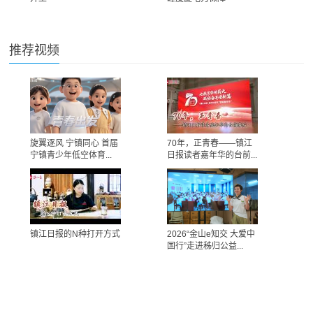
推荐视频
旋翼逐风 宁镇同心 首届
70年，正青春——镇江
宁镇青少年低空体育...
日报读者嘉年华的台前...
镇江日报的N种打开方式
2026“金山e知交 大爱中
国行”走进秭归公益...