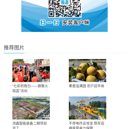
推荐图片
“七彩的假日——致敬火
果香溢满园 农户迎丰收
焰蓝”活动
鸿鑫智能装备二期项目
不停电作业攻坚 筑牢迎
开工
峰度夏电力保障