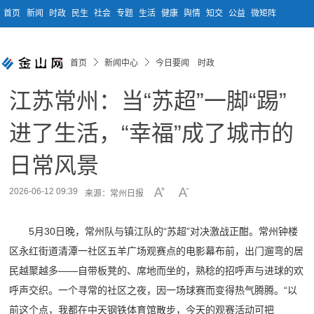
首页
新闻
时政
民生
社会
专题
生活
健康
舆情
知交
公益
微矩阵
首页
新闻中心
今日要闻 时政
江苏常州：当“苏超”一脚“踢”
进了生活，“幸福”成了城市的
日常风景
2026-06-12 09:39
来源：常州日报
5月30日晚，常州队与镇江队的“苏超”对决激战正酣。常州钟楼
区永红街道清潭一社区五羊广场观赛点的电影幕布前，出门遛弯的居
民越聚越多——自带板凳的、席地而坐的，熟稔的招呼声与进球的欢
呼声交织。一个寻常的社区之夜，因一场球赛而变得热气腾腾。“以
前这个点，我都在中天钢铁体育馆散步，今天的观赛活动可把