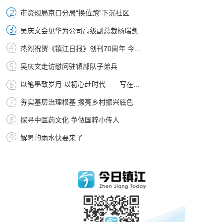
市资规局京口分局“换位跑”下沉社区
吴庆文会见华为公司高级副总裁杨瑞凯
热烈祝贺《镇江日报》创刊70周年 今...
吴庆文走访慰问驻镇部队子弟兵
以笔墨致岁月 以初心赴时代——写在...
夯实基层治理根基 擦亮乡村振兴底色
探寻中医药文化 争做国粹小传人
解暑的雨水快要来了